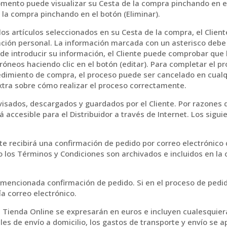
omento puede visualizar su Cesta de la compra pinchando en el
 la compra pinchando en el botón (Eliminar).
os artículos seleccionados en su Cesta de la compra, el Client
mación personal. La información marcada con un asterisco deb
s de introducir su información, el Cliente puede comprobar que 
róneos haciendo clic en el botón (editar). Para completar el p
ocedimiento de compra, el proceso puede ser cancelado en cua
xtra sobre cómo realizar el proceso correctamente.
evisados, descargados y guardados por el Cliente. Por razones
 accesible para el Distribuidor a través de Internet. Los sigu
te recibirá una confirmación de pedido por correo electrónico 
los Términos y Condiciones son archivados e incluidos en la c
a mencionada confirmación de pedido. Si en el proceso de pedid
ía correo electrónico.
a Tienda Online se expresarán en euros e incluyen cualesquier
es de envío a domicilio, los gastos de transporte y envío se a