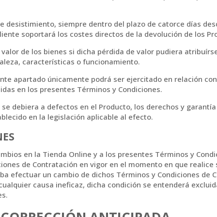
de desistimiento, siempre dentro del plazo de catorce días desd
Cliente soportará los costes directos de la devolución de los Pr
 valor de los bienes si dicha pérdida de valor pudiera atribuí
raleza, características o funcionamiento.
ente apartado únicamente podrá ser ejercitado en relación con
cidas en los presentes Términos y Condiciones.
 se debiera a defectos en el Producto, los derechos y garantí
lecido en la legislación aplicable al efecto.
NES
 cambios en la Tienda Online y a los presentes Términos y Con
ciones de Contratación en vigor en el momento en que realice 
eba efectuar un cambio de dichos Términos y Condiciones de Co
 cualquier causa ineficaz, dicha condición se entenderá excluid
es.
 CORRECCIÓN ANTICIPADA