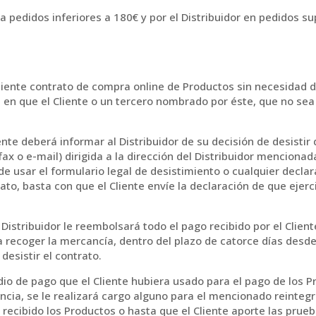
a pedidos inferiores a 180€ y por el Distribuidor en pedidos su
ndiente contrato de compra online de Productos sin necesidad d
ía en que el Cliente o un tercero nombrado por éste, que no se
iente deberá informar al Distribuidor de su decisión de desisti
ax o e-mail) dirigida a la dirección del Distribuidor menciona
de usar el formulario legal de desistimiento o cualquier declar
rato, basta con que el Cliente envíe la declaración de que ejer
el Distribuidor le reembolsará todo el pago recibido por el Clien
 recoger la mercancía, dentro del plazo de catorce días desde 
desistir el contrato.
o de pago que el Cliente hubiera usado para el pago de los 
ncia, se le realizará cargo alguno para el mencionado reintegr
 recibido los Productos o hasta que el Cliente aporte las pru