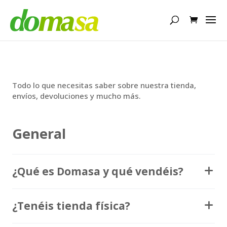
Búsqueda
de
productos
Todo lo que necesitas saber sobre nuestra tienda,
envíos, devoluciones y mucho más.
General
¿Qué es Domasa y qué vendéis?
Domasa es una empresa familiar con más de 30
¿Tenéis tienda física?
años de experiencia especializada en la venta y
distribución de maquinaria de jardinería, agrícola,
bricolaje y forestal, así como equipos de protección