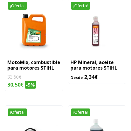
Este
¡Oferta!
¡Oferta!
producto
tiene
múltiples
variantes.
Las
opciones
se
MotoMix, combustible
HP Mineral, aceite
pueden
para motores STIHL
para motores STIHL
elegir
2,34
€
33,60
€
Desde
en
El
El
30,50
€
-9%
la
precio
precio
página
original
actual
de
era:
es:
Este
producto
¡Oferta!
¡Oferta!
33,60€.
30,50€.
producto
tiene