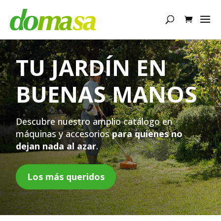
Búsqueda
de
productos
TU JARDÍN EN
BUENAS MANOS
Descubre nuestro amplio catálogo
en
máquinas y accesorios
para quienes no
dejan nada al azar
.
Los más queridos