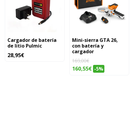
Cargador de batería
Mini-sierra GTA 26,
de litio Pulmic
con batería y
cargador
28,95
€
169,00
€
El
El
160,55
€
-5%
precio
precio
original
actual
era:
es:
169,00€.
160,55€.