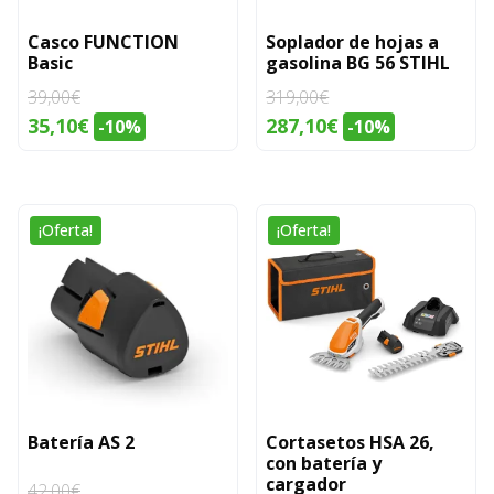
Casco FUNCTION
Soplador de hojas a
Basic
gasolina BG 56 STIHL
39,00
€
319,00
€
El
El
El
El
35,10
€
287,10
€
-10%
-10%
precio
precio
precio
precio
original
actual
original
actual
era:
es:
era:
es:
¡Oferta!
¡Oferta!
39,00€.
35,10€.
319,00€.
287,10€.
Batería AS 2
Cortasetos HSA 26,
con batería y
cargador
42,00
€