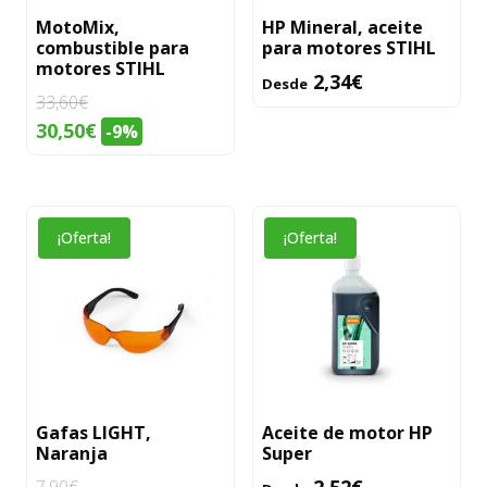
se
MotoMix,
HP Mineral, aceite
combustible para
para motores STIHL
pueden
motores STIHL
elegir
2,34
€
Desde
33,60
€
en
El
El
30,50
€
-9%
la
precio
precio
página
original
actual
de
era:
es:
producto
Este
¡Oferta!
¡Oferta!
33,60€.
30,50€.
producto
tiene
múltiples
variantes.
Las
opciones
se
Gafas LIGHT,
Aceite de motor HP
Naranja
Super
pueden
elegir