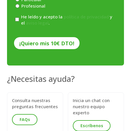
Profesional
Consentimiento
He leído y acepto la
política de privacidad
y
el
aviso legal
.
*
CAPTCHA
¿Necesitas ayuda?
Consulta nuestras
Inicia un chat con
preguntas frecuentes
nuestro equipo
experto
FAQs
Escríbenos