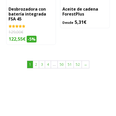
opciones
se
Desbrozadora con
Aceite de cadena
batería integrada
ForestPlus
pueden
FSA 45
elegir
5,31
€
Desde
en
129,00
€
Valorado
la
con
El
El
5.00
122,55
€
-5%
de 5
página
precio
precio
de
original
actual
producto
era:
es:
1
2
3
4
…
50
51
52
→
129,00€.
122,55€.