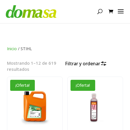
Búsqueda
de
productos
Inicio
/ STIHL
Mostrando 1–12 de 619
Filtrar y ordenar
Ordenado
resultados
por
popularidad
Este
¡Oferta!
¡Oferta!
producto
tiene
múltiples
variantes.
Las
opciones