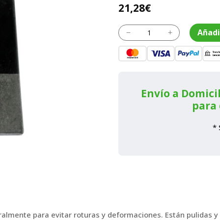
21,28
€
Azada
Añadi
K
L
HOE1BP
cantidad
Envío a Domicil
para 
* 
ralmente para evitar roturas y deformaciones. Están pulidas y