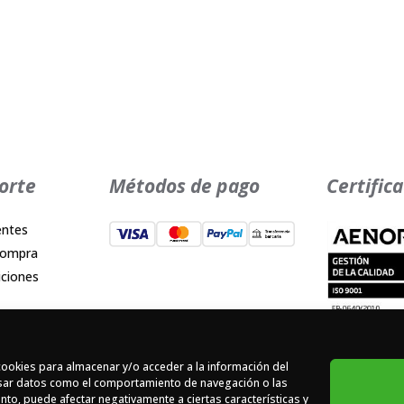
orte
Métodos de pago
Certific
entes
compra
iciones
cidad
es
cookies para almacenar y/o acceder a la información del
d
cesar datos como el comportamiento de navegación o las
iento, puede afectar negativamente a ciertas características y