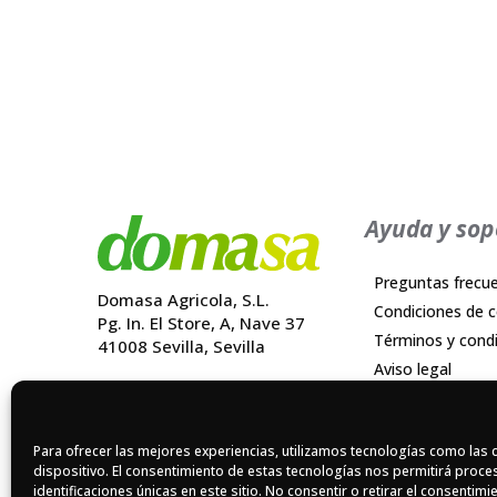
Ayuda y sop
Preguntas frecu
Domasa Agricola, S.L.
Condiciones de 
Pg. In. El Store, A, Nave 37
Términos y cond
41008 Sevilla, Sevilla
Aviso legal
Quienes somos
Política de priva
Postventa
Política de cooki
Blog
Para ofrecer las mejores experiencias, utilizamos tecnologías como las 
Política de calida
dispositivo. El consentimiento de estas tecnologías nos permitirá pro
Contacto
Reclamaciones
identificaciones únicas en este sitio. No consentir o retirar el consentim