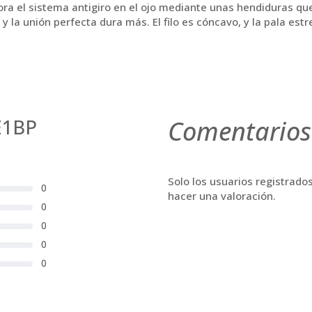
pora el sistema antigiro en el ojo mediante unas hendiduras q
a y la unión perfecta dura más. El filo es cóncavo, y la pala estr
E1BP
Comentarios
Solo los usuarios registrad
0
hacer una valoración.
0
0
0
0