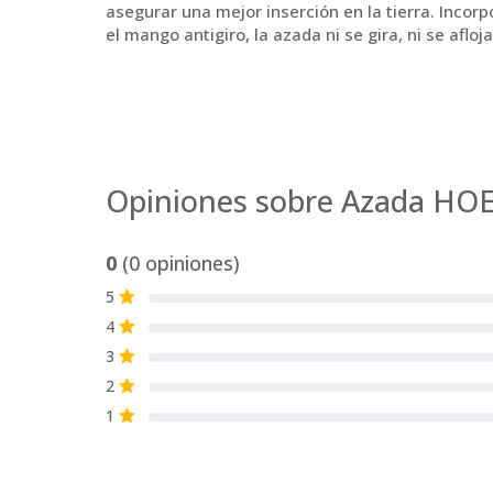
asegurar una mejor inserción en la tierra. Incor
el mango antigiro, la azada ni se gira, ni se afloj
Opiniones sobre Azada HO
0
(0 opiniones)
5
S
4
S
3
S
2
S
1
S