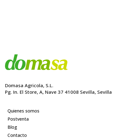
original
actual
página
era:
es:
de
99,00€.
94,05€.
producto
Domasa Agricola, S.L.
Pg. In. El Store, A, Nave 37 41008 Sevilla, Sevilla
Quienes somos
Postventa
Blog
Contacto