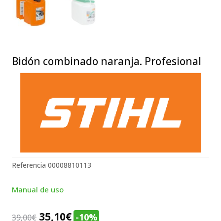
Bidón combinado naranja. Profesional
Referencia
00008810113
Manual de uso
El
El
35,10
€
-10%
39,00
€