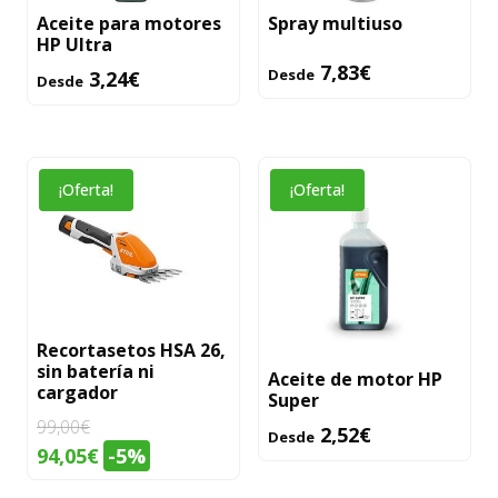
Aceite para motores
Spray multiuso
opciones
opciones
HP Ultra
se
se
7,83
€
Desde
3,24
€
Desde
pueden
pueden
elegir
elegir
en
en
la
la
Este
¡Oferta!
¡Oferta!
página
página
producto
de
de
tiene
producto
producto
múltiples
variantes.
Las
Recortasetos HSA 26,
opciones
sin batería ni
Aceite de motor HP
se
cargador
Super
pueden
99,00
€
2,52
€
Desde
elegir
El
El
94,05
€
-5%
en
precio
precio
la