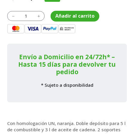
precio
precio
original
actual
Bidón
Añadir al carrito
K
L
combinado
era:
es:
naranja.
39,00€.
35,10€.
Profesional
cantidad
Envío a Domicilio en 24/72h* –
Hasta 15 días para devolver tu
pedido
* Sujeto a disponibilidad
Con homologación UN, naranja. Doble depósito para 5 l
de combustible y 3 l de aceite de cadena. 2 soportes