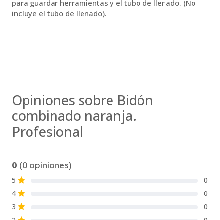
para guardar herramientas y el tubo de llenado. (No
incluye el tubo de llenado).
Opiniones sobre Bidón
combinado naranja.
Profesional
0
(0 opiniones)
5
0
S
4
0
S
3
0
S
2
0
S