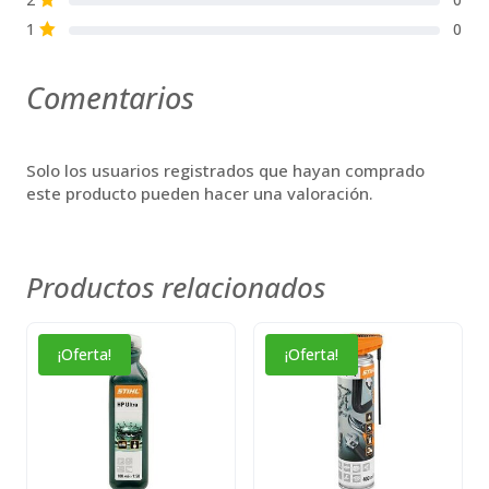
1
0
S
Comentarios
Solo los usuarios registrados que hayan comprado
este producto pueden hacer una valoración.
Productos relacionados
Este
Este
¡Oferta!
¡Oferta!
producto
producto
tiene
tiene
múltiples
múltiples
variantes.
variantes.
Las
Las