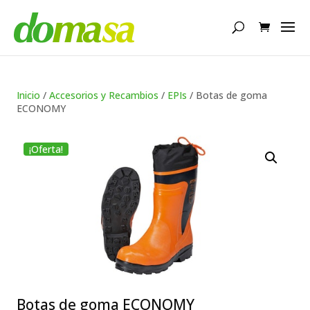
Búsqueda
de
productos
Inicio
/
Accesorios y Recambios
/
EPIs
/ Botas de goma
ECONOMY
¡Oferta!
Botas de goma ECONOMY