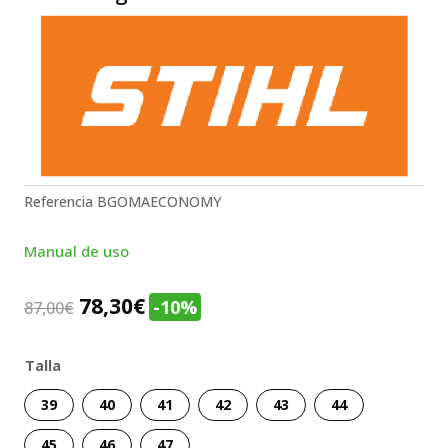
Referencia
BGOMAECONOMY
Manual de uso
78,30
€
-10%
87,00
€
Talla
39
40
41
42
43
44
45
46
47