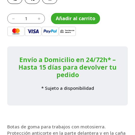
Botas
Añadir al carrito
K
L
de
goma
ECONOMY
cantidad
Envío a Domicilio en 24/72h* –
Hasta 15 días para devolver tu
pedido
* Sujeto a disponibilidad
Botas de goma para trabajos con motosierra.
Protección anticorte en la parte delantera y en la caña