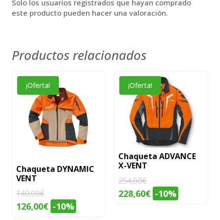
Solo los usuarios registrados que hayan comprado
este producto pueden hacer una valoración.
Productos relacionados
Este
Este
¡Oferta!
¡Oferta!
producto
producto
tiene
tiene
múltiples
múltiples
variantes.
variantes.
Las
Las
Chaqueta ADVANCE
opciones
opciones
X-VENT
Chaqueta DYNAMIC
se
se
VENT
254,00
€
pueden
pueden
228,60
€
-10%
140,00
€
elegir
elegir
126,00
€
-10%
en
en