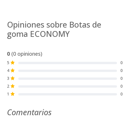
Opiniones sobre Botas de
goma ECONOMY
0
(0 opiniones)
5
0
S
4
0
S
3
0
S
2
0
S
1
0
S
Comentarios