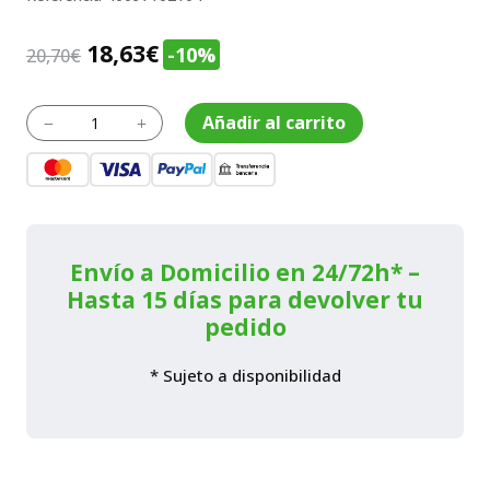
El
El
18,63
€
-10%
20,70
€
precio
precio
original
actual
Cabezal
Añadir al carrito
K
L
para
era:
es:
desbrozadoras
20,70€.
18,63€.
PolyCut
3-
2
de
STIHL
Envío a Domicilio en 24/72h* –
cantidad
Hasta 15 días para devolver tu
pedido
* Sujeto a disponibilidad