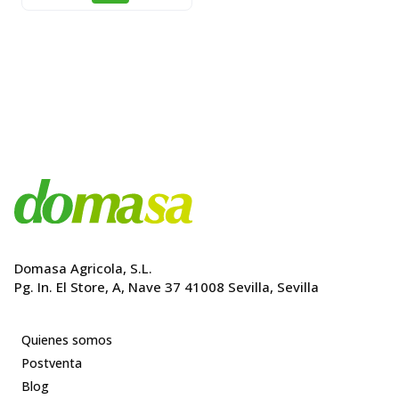
original
actual
precio
precio
era:
es:
original
actual
529,00€.
502,55€.
era:
es:
129,00€.
122,55€.
Domasa Agricola, S.L.
Pg. In. El Store, A, Nave 37 41008 Sevilla, Sevilla
Quienes somos
Postventa
Blog