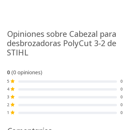
Opiniones sobre Cabezal para
desbrozadoras PolyCut 3-2 de
STIHL
0
(0 opiniones)
5
0
S
4
0
S
3
0
S
2
0
S
1
0
S