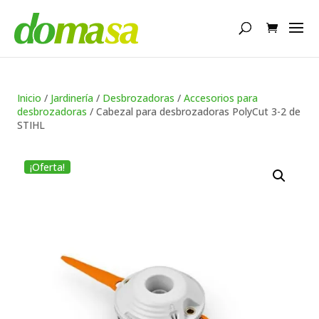
Búsqueda
de
productos
Inicio
/
Jardinería
/
Desbrozadoras
/
Accesorios para
desbrozadoras
/ Cabezal para desbrozadoras PolyCut 3-2 de
STIHL
¡Oferta!