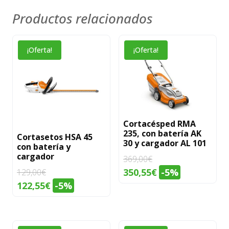
Productos relacionados
¡Oferta!
¡Oferta!
Cortacésped RMA
235, con batería AK
Cortasetos HSA 45
30 y cargador AL 101
con batería y
cargador
369,00
€
El
El
350,55
€
-5%
129,00
€
precio
precio
El
El
122,55
€
-5%
original
actual
precio
precio
era:
es:
original
actual
369,00€.
350,55€.
era:
es: