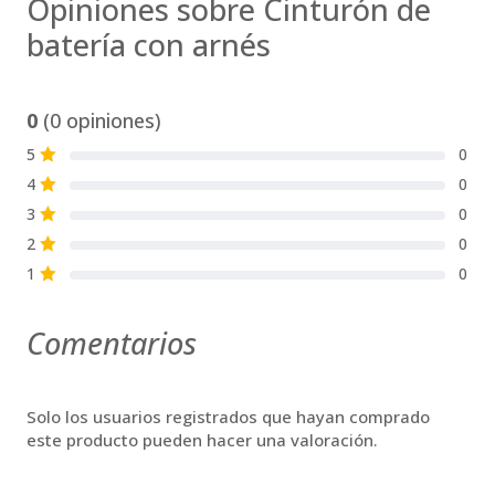
Opiniones sobre Cinturón de
batería con arnés
0
(0 opiniones)
5
0
S
4
0
S
3
0
S
2
0
S
1
0
S
Comentarios
Solo los usuarios registrados que hayan comprado
este producto pueden hacer una valoración.