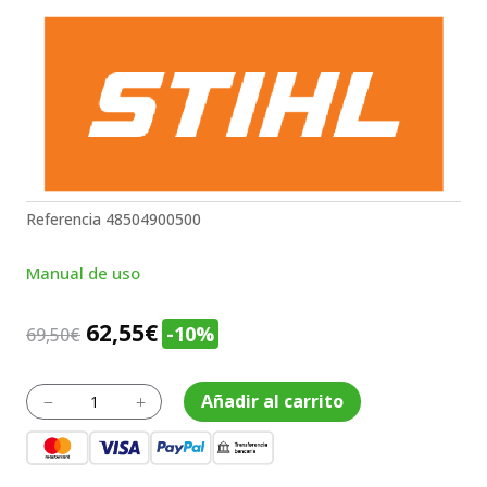
Referencia
48504900500
Manual de uso
El
El
62,55
€
-10%
69,50
€
precio
precio
original
actual
Cinturón
Añadir al carrito
K
L
de
era:
es:
batería
69,50€.
62,55€.
con
arnés