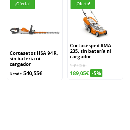
Este
¡Oferta!
¡Oferta!
129,00€.
122,55€.
producto
tiene
múltiples
variantes.
Las
Cortacésped RMA
opciones
235, sin batería ni
Cortasetos HSA 94 R,
se
cargador
sin batería ni
pueden
cargador
199,00
€
elegir
El
El
189,05
€
-5%
540,55
€
Desde
en
precio
precio
la
original
actual
página
era:
es:
de
199,00€.
189,05€.
producto