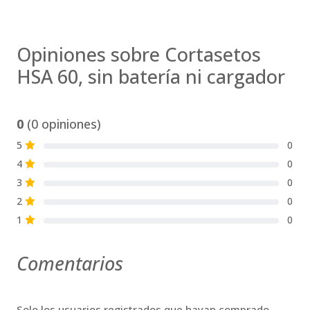
Opiniones sobre Cortasetos
HSA 60, sin batería ni cargador
0
(0 opiniones)
5
0
S
4
0
S
3
0
S
2
0
S
1
0
S
Comentarios
Solo los usuarios registrados que hayan comprado