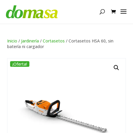
Búsqueda
de
productos
Inicio
/
Jardinería
/
Cortasetos
/ Cortasetos HSA 60, sin
batería ni cargador
¡Oferta!