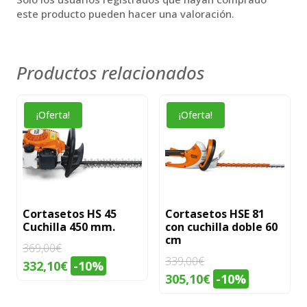
este producto pueden hacer una valoración.
Productos relacionados
¡Oferta!
¡Oferta!
Cortasetos HS 45
Cortasetos HSE 81
Cuchilla 450 mm.
con cuchilla doble 60
cm
369,00
€
339,00
€
El
El
332,10
€
-10%
El
El
305,10
€
-10%
precio
precio
precio
precio
original
actual