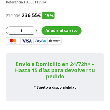
Referencia
HA060113534
El
El
236,55
€
-15%
279,00
€
precio
precio
original
actual
Cortasetos
Añadir al carrito
K
L
HSA
era:
es:
60,
279,00€.
236,55€.
sin
batería
ni
cargador
cantidad
Envío a Domicilio en 24/72h* –
Hasta 15 días para devolver tu
pedido
* Sujeto a disponibilidad