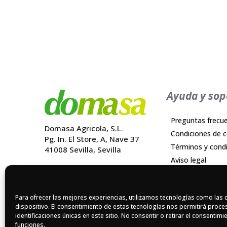
Ayuda y sop
Preguntas frecu
Domasa Agricola, S.L.
Condiciones de 
Pg. In. El Store, A, Nave 37
Términos y cond
41008 Sevilla, Sevilla
Aviso legal
Quienes somos
Política de priva
Postventa
Política de cooki
Blog
Para ofrecer las mejores experiencias, utilizamos tecnologías como las 
Política de calida
dispositivo. El consentimiento de estas tecnologías nos permitirá pro
Contacto
Reclamaciones
identificaciones únicas en este sitio. No consentir o retirar el consentim
funciones.