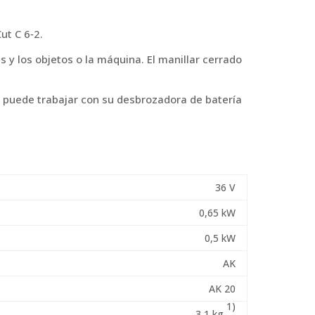
ut C 6‑2.
 y los objetos o la máquina. El manillar cerrado
 puede trabajar con su desbrozadora de batería
36 V
0,65 kW
0,5 kW
AK
AK 20
1)
3,1 kg