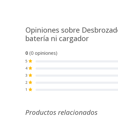
Opiniones sobre Desbrozado
batería ni cargador
0
(0 opiniones)
5
S
4
S
3
S
2
S
1
S
Productos relacionados