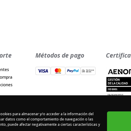
orte
Métodos de pago
Certific
entes
compra
iciones
cidad
es
cookies para almacenar y/o acceder a la información del
d
cesar datos como el comportamiento de navegación o las
iento, puede afectar negativamente a ciertas características y