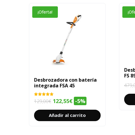
¡Oferta!
¡Of
Desb
FS 8
Desbrozadora con batería
479,
integrada FSA 45
El
El
122,55
€
-5%
Valorado
129,00
€
con
precio
precio
5.00
de 5
Añadir al carrito
original
actual
era:
es:
129,00€.
122,55€.