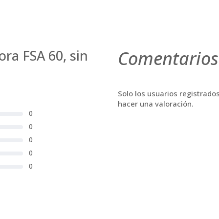
ra FSA 60, sin
Comentarios
Solo los usuarios registrad
hacer una valoración.
0
0
0
0
0