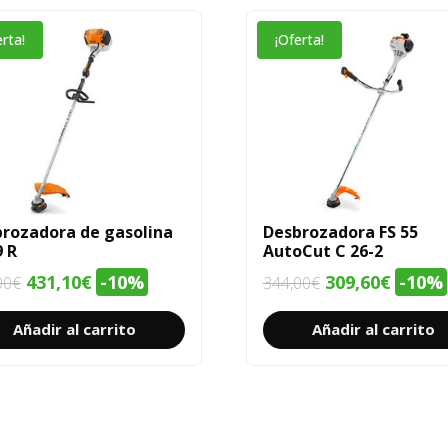
erta!
¡Oferta!
rozadora de gasolina
Desbrozadora FS 55
9 R
AutoCut C 26-2
El
El
El
El
431,10
€
-10%
309,60
€
-10%
00
€
344,00
€
precio
precio
precio
precio
Añadir al carrito
Añadir al carrito
original
actual
original
actual
era:
es:
era:
es:
479,00€.
431,10€.
344,00€.
309,60