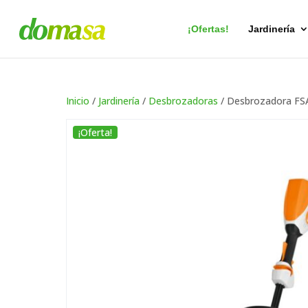
Búsqueda
de
productos
¡Ofertas!
Jardinería
Inicio
/
Jardinería
/
Desbrozadoras
/ Desbrozadora FSA 
¡Oferta!