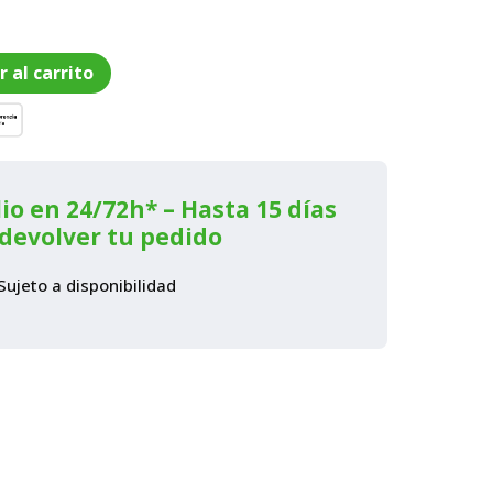
o
r al carrito
l
€.
io en 24/72h* – Hasta 15 días
devolver tu pedido
Sujeto a disponibilidad