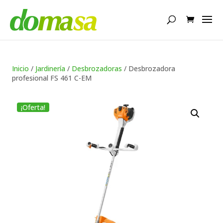
Búsqueda
de
productos
Inicio
/
Jardinería
/
Desbrozadoras
/ Desbrozadora
profesional FS 461 C-EM
¡Oferta!