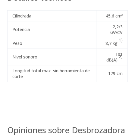
Cilindrada
45,6 cm³
2,2/3
Potencia
kW/CV
1)
Peso
8,7 kg
101
2)
Nivel sonoro
dB(A)
Longitud total max. sin herramienta de
179 cm
corte
Opiniones sobre Desbrozadora