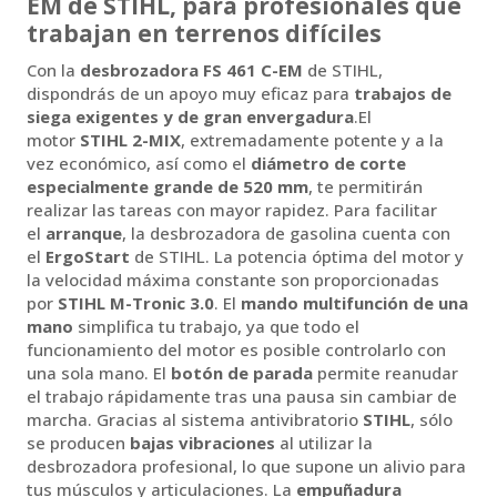
EM de STIHL, para profesionales que
trabajan en terrenos difíciles
Con la
desbrozadora FS 461 C-EM
de STIHL,
dispondrás de un apoyo muy eficaz para
trabajos de
siega exigentes y de gran envergadura
.El
motor
STIHL 2-MIX
, extremadamente potente y a la
vez económico, así como el
diámetro de corte
especialmente grande de 520 mm
, te permitirán
realizar las tareas con mayor rapidez. Para facilitar
el
arranque
, la desbrozadora de gasolina cuenta con
el
ErgoStart
de STIHL. La potencia óptima del motor y
la velocidad máxima constante son proporcionadas
por
STIHL M-Tronic 3.0
. El
mando multifunción de una
mano
simplifica tu trabajo, ya que todo el
funcionamiento del motor es posible controlarlo con
una sola mano. El
botón de parada
permite reanudar
el trabajo rápidamente tras una pausa sin cambiar de
marcha. Gracias al sistema antivibratorio
STIHL
, sólo
se producen
bajas vibraciones
al utilizar la
desbrozadora profesional, lo que supone un alivio para
tus músculos y articulaciones. La
empuñadura