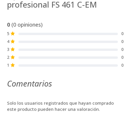
profesional FS 461 C-EM
0
(0 opiniones)
5
0
S
4
0
S
3
0
S
2
0
S
1
0
S
Comentarios
Solo los usuarios registrados que hayan comprado
este producto pueden hacer una valoración.