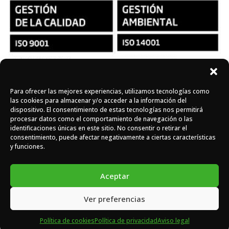
Para ofrecer las mejores experiencias, utilizamos tecnologías como
Síguenos en redes
las cookies para almacenar y/o acceder a la información del
dispositivo. El consentimiento de estas tecnologías nos permitirá
procesar datos como el comportamiento de navegación o las
identificaciones únicas en este sitio. No consentir o retirar el
Instagram
Facebook
X
consentimiento, puede afectar negativamente a ciertas características
y funciones.
Aceptar
Ver preferencias
DOMASA © 2026 - Todos los derechos reservados -
Diseño
web de Eiduo.
Política de cookies
Política de privacidad
Aviso legal