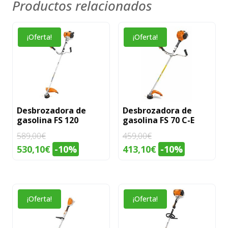
Productos relacionados
¡Oferta!
¡Oferta!
Desbrozadora de
Desbrozadora de
gasolina FS 120
gasolina FS 70 C-E
589,00
€
459,00
€
El
El
El
El
530,10
€
-10%
413,10
€
-10%
precio
precio
precio
precio
original
actual
original
actual
era:
es:
era:
es:
¡Oferta!
¡Oferta!
589,00€.
530,10€.
459,00€.
413,10€.