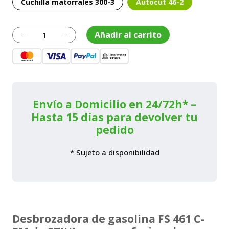
Cuchilla matorrales 300-3
Autocut 46-2
Desbrozadora
Añadir al carrito
K
L
profesional
FS
461
C-
EM
cantidad
Envío a Domicilio en 24/72h* –
Hasta 15 días para devolver tu
pedido
* Sujeto a disponibilidad
Desbrozadora de gasolina FS 461 C-