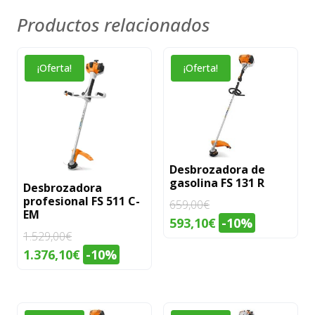
Productos relacionados
¡Oferta!
¡Oferta!
Desbrozadora de
gasolina FS 131 R
Desbrozadora
profesional FS 511 C-
659,00
€
EM
El
El
593,10
€
-10%
1.529,00
€
precio
precio
El
El
1.376,10
€
-10%
original
actual
precio
precio
era:
es:
original
actual
659,00€.
593,10€.
era:
es: