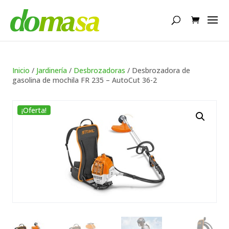
Búsqueda
de
productos
Inicio
/
Jardinería
/
Desbrozadoras
/ Desbrozadora de
gasolina de mochila FR 235 – AutoCut 36-2
¡Oferta!