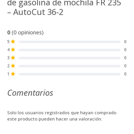
de gasolina de mochila FR 235
– AutoCut 36-2
0
(0 opiniones)
5
0
S
4
0
S
3
0
S
2
0
S
1
0
S
Comentarios
Solo los usuarios registrados que hayan comprado
este producto pueden hacer una valoración.