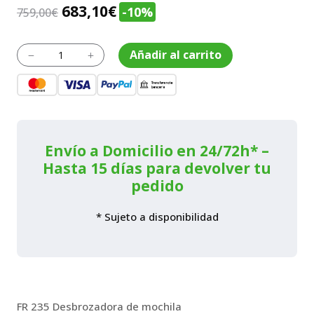
El
El
683,10
€
-10%
759,00
€
precio
precio
original
actual
Desbrozadora
Añadir al carrito
K
L
de
era:
es:
gasolina
759,00€.
683,10€.
de
mochila
FR
235
-
Envío a Domicilio en 24/72h* –
AutoCut
Hasta 15 días para devolver tu
36-
pedido
2
cantidad
* Sujeto a disponibilidad
FR 235 Desbrozadora de mochila