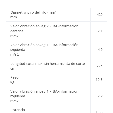
Diametro giro del hilo (mm)
420
mm
Valor vibración ahveg 2 – BA-información
derecha
2,1
m/s2
Valor vibración ahveg 1 – BA-información
izquierda
4,9
m/s2
Longitud total max. sin herramienta de corte
275
cm
Peso
10,3
kg
Valor vibración ahveg 1 – BA-información
izquierda
2,2
m/s2
Potencia
1,55