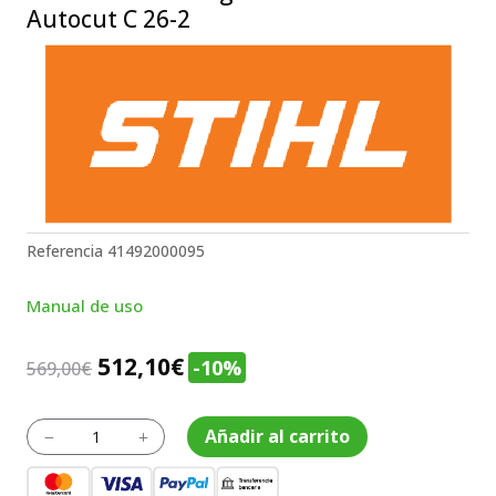
Autocut C 26-2
Referencia
41492000095
Manual de uso
El
El
512,10
€
-10%
569,00
€
precio
precio
original
actual
Desbrozadora
Añadir al carrito
K
L
de
era:
es:
gasolina
569,00€.
512,10€.
FS