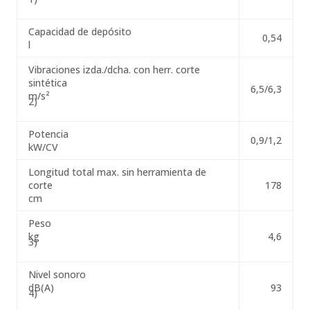
Capacidad de depósito
0,54
l
Vibraciones izda./dcha. con herr. corte
sintética
6,5/6,3
m/s²
2)
Potencia
0,9/1,2
kW/CV
Longitud total max. sin herramienta de
corte
178
cm
Peso
kg
4,6
3)
Nivel sonoro
dB(A)
93
4)