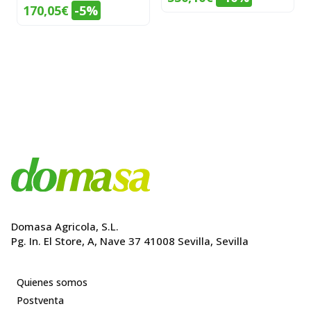
El
El
170,05
€
-5%
precio
precio
precio
precio
original
actual
original
actual
era:
es:
era:
es:
589,00€.
530,10€.
179,00€.
170,05€.
Domasa Agricola, S.L.
Pg. In. El Store, A, Nave 37 41008 Sevilla, Sevilla
Quienes somos
Postventa