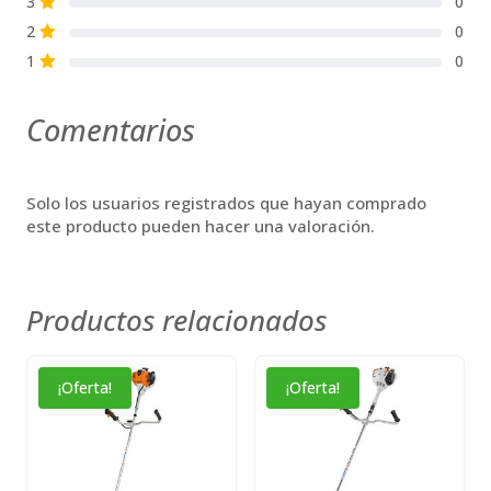
3
0
S
2
0
S
1
0
S
Comentarios
Solo los usuarios registrados que hayan comprado
este producto pueden hacer una valoración.
Productos relacionados
¡Oferta!
¡Oferta!