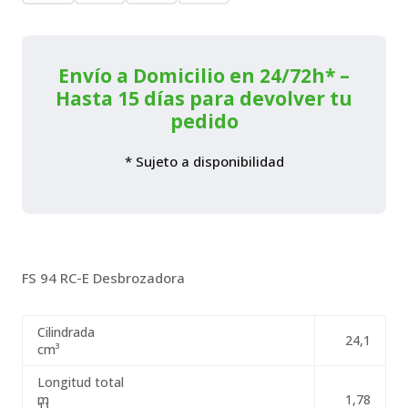
94
RC-
E
-
Envío a Domicilio en 24/72h* –
Autocut
Hasta 15 días para devolver tu
C
pedido
26-
2
cantidad
* Sujeto a disponibilidad
FS 94 RC-E Desbrozadora
Cilindrada
24,1
cm³
Longitud total
m
1,78
1)