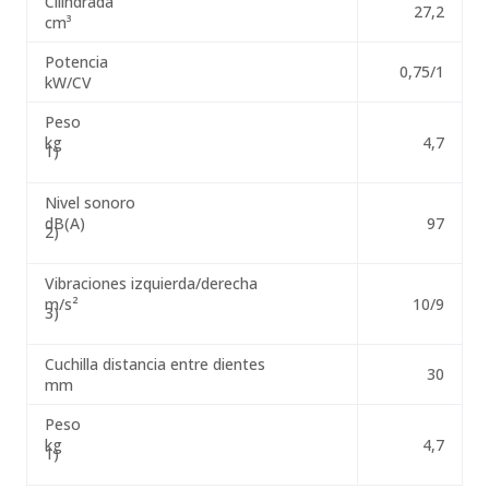
Cilindrada
27,2
cm³
Potencia
0,75/1
kW/CV
Peso
kg
4,7
1)
Nivel sonoro
dB(A)
97
2)
Vibraciones izquierda/derecha
m/s²
10/9
3)
Cuchilla distancia entre dientes
30
mm
Peso
kg
4,7
1)