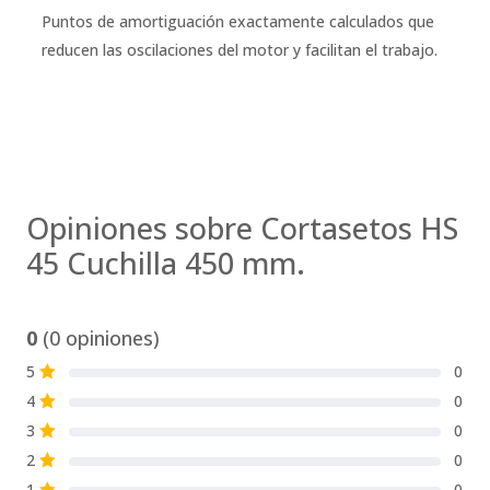
Puntos de amortiguación exactamente calculados que
reducen las oscilaciones del motor y facilitan el trabajo.
Opiniones sobre Cortasetos HS
45 Cuchilla 450 mm.
0
(0 opiniones)
5
0
S
4
0
S
3
0
S
2
0
S
1
0
S