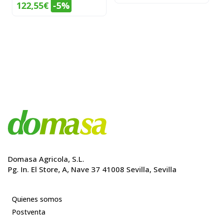
precio
precio
El
El
122,55
€
-5%
original
actual
precio
precio
era:
es:
original
actual
269,00€.
233,10€.
era:
es:
129,00€.
122,55€.
Domasa Agricola, S.L.
Pg. In. El Store, A, Nave 37 41008 Sevilla, Sevilla
Quienes somos
Postventa