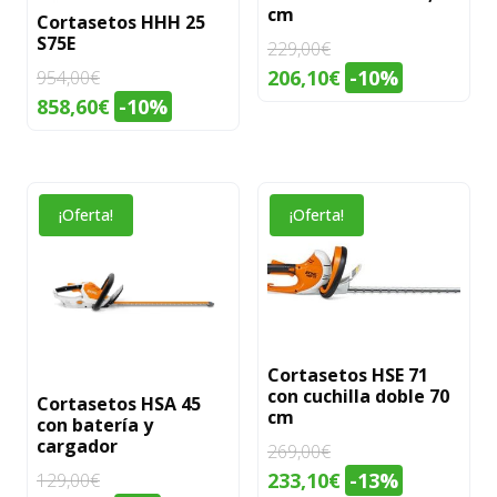
cm
Cortasetos HHH 25
S75E
229,00
€
El
El
206,10
€
-10%
954,00
€
precio
precio
El
El
858,60
€
-10%
original
actual
precio
precio
era:
es:
original
actual
229,00€.
206,10€.
era:
es:
¡Oferta!
¡Oferta!
954,00€.
858,60€.
Cortasetos HSE 71
con cuchilla doble 70
Cortasetos HSA 45
cm
con batería y
cargador
269,00
€
El
El
233,10
€
-13%
129,00
€