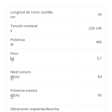
Longitud de corte cuchilla
50
cm
Tensión nominal
220-240
V
Potencia
460
W
Peso
kg
3,1
1)
Nivel sonoro
dB(A)
84
2)
Potencia sonora
dB(A)
95
2)
Vibraciones izquierda/derecha