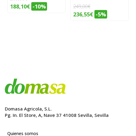
El
El
188,10
€
-10%
249,00
€
precio
precio
El
El
236,55
€
-5%
original
actual
precio
precio
era:
es:
original
actual
209,00€.
188,10€.
era:
es:
249,00€.
236,55€.
Domasa Agricola, S.L.
Pg. In. El Store, A, Nave 37 41008 Sevilla, Sevilla
Quienes somos