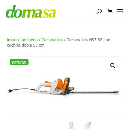
Búsqueda
de
productos
Inicio
/
Jardinería
/
Cortasetos
/ Cortasetos HSE 52 con
cuchilla doble 50 cm
¡Oferta!