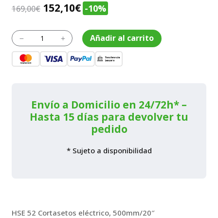
El
El
152,10
€
-10%
169,00
€
precio
precio
original
actual
Cortasetos
Añadir al carrito
K
L
HSE
era:
es:
52
169,00€.
152,10€.
con
cuchilla
doble
50
cm
Envío a Domicilio en 24/72h* –
cantidad
Hasta 15 días para devolver tu
pedido
* Sujeto a disponibilidad
HSE 52 Cortasetos eléctrico, 500mm/20″