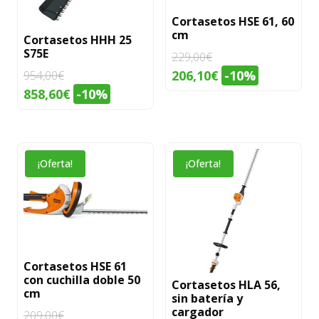
Cortasetos HSE 61, 60
cm
Cortasetos HHH 25
S75E
229,00
€
El
El
206,10
€
-10%
954,00
€
precio
precio
El
El
858,60
€
-10%
original
actual
precio
precio
era:
es:
original
actual
229,00€.
206,10€.
era:
es:
¡Oferta!
¡Oferta!
954,00€.
858,60€.
Cortasetos HSE 61
con cuchilla doble 50
Cortasetos HLA 56,
cm
sin batería y
cargador
209,00
€