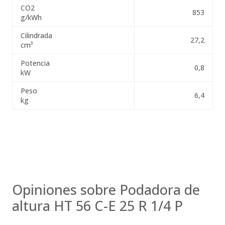
CO2
853
g/kWh
Cilindrada
27,2
cm³
Potencia
0,8
kW
Peso
6,4
kg
Opiniones sobre Podadora de
altura HT 56 C-E 25 R 1/4 P