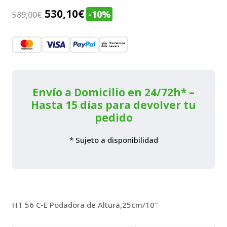
El
El
530,10
€
-10%
589,00
€
precio
precio
original
actual
era:
es:
589,00€.
530,10€.
Envío a Domicilio en 24/72h* –
Hasta 15 días para devolver tu
pedido
* Sujeto a disponibilidad
HT 56 C-E Podadora de Altura,25cm/10″