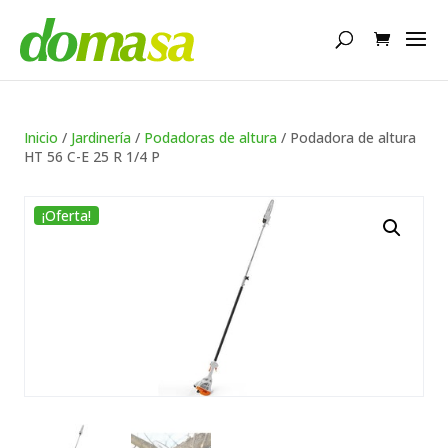
Búsqueda
de
productos
Inicio
/
Jardinería
/
Podadoras de altura
/ Podadora de altura
HT 56 C-E 25 R 1/4 P
¡Oferta!