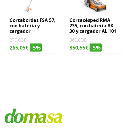
Cortabordes FSA 57,
Cortacésped RMA
con batería y
235, con batería AK
cargador
30 y cargador AL 101
279,00
€
369,00
€
El
El
El
El
265,05
€
-5%
350,55
€
-5%
precio
precio
precio
precio
original
actual
original
actual
era:
es:
era:
es:
279,00€.
265,05€.
369,00€.
350,55€.