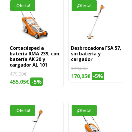
¡Oferta!
¡Oferta!
Cortacésped a
Desbrozadora FSA 57,
batería RMA 239, con
sin batería y
batería AK 30 y
cargador
cargador AL 101
179,00
€
479,00
€
El
El
170,05
€
-5%
El
El
455,05
€
-5%
precio
precio
precio
precio
original
actual
original
actual
era:
es:
era:
es:
179,00€.
170,05€.
¡Oferta!
¡Oferta!
479,00€.
455,05€.