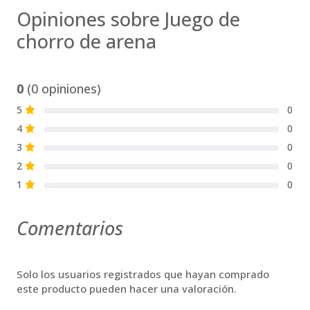
Opiniones sobre Juego de
chorro de arena
0
(0 opiniones)
5
0
S
4
0
S
3
0
S
2
0
S
1
0
S
Comentarios
Solo los usuarios registrados que hayan comprado
este producto pueden hacer una valoración.