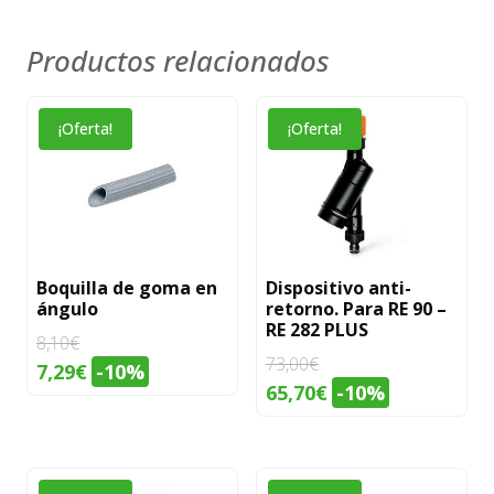
Productos relacionados
¡Oferta!
¡Oferta!
Boquilla de goma en
Dispositivo anti-
ángulo
retorno. Para RE 90 –
RE 282 PLUS
8,10
€
73,00
€
El
El
7,29
€
-10%
El
El
65,70
€
-10%
precio
precio
precio
precio
original
actual
original
actual
era:
es:
era:
es:
8,10€.
7,29€.