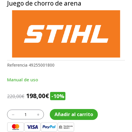
Juego de chorro de arena
Referencia
49255001800
Manual de uso
El
El
198,00
€
-10%
220,00
€
precio
precio
original
actual
Juego
Añadir al carrito
K
L
de
era:
es:
chorro
220,00€.
198,00€.
de