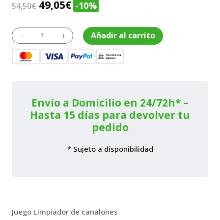
El
El
49,05
€
-10%
54,50
€
precio
precio
original
actual
Juego
Añadir al carrito
K
L
limpieza
era:
es:
de
54,50€.
49,05€.
canalones
cantidad
Envío a Domicilio en 24/72h* –
Hasta 15 días para devolver tu
pedido
* Sujeto a disponibilidad
Juego Limpiador de canalones