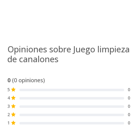
Opiniones sobre Juego limpieza
de canalones
0
(0 opiniones)
5
0
S
4
0
S
3
0
S
2
0
S
1
0
S