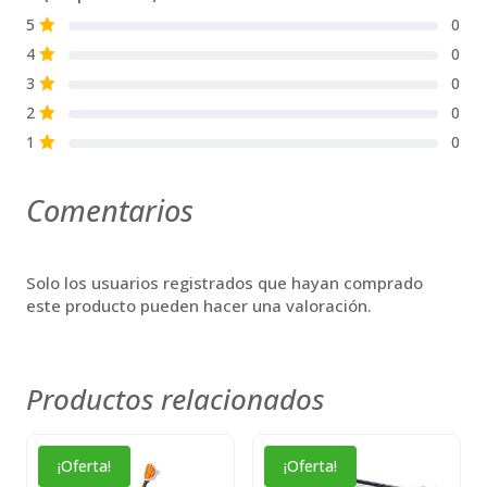
5
0
S
4
0
S
3
0
S
2
0
S
1
0
S
Comentarios
Solo los usuarios registrados que hayan comprado
este producto pueden hacer una valoración.
Productos relacionados
¡Oferta!
¡Oferta!