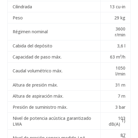
Cilindrada
13 cu-in
Peso
29 kg
3600
Régimen nominal
r/min
Cabida del depósito
3,6 l
Capacidad de paso máx.
63 m³/h
1050
Caudal volumétrico máx.
l/min
Altura de presión máx.
31 m
Altura de aspiración máx.
7 m
Presión de suministro máx.
3 bar
Nivel de potencia acústica garantizado
103
1)
LWA
dB(A)
87
2)
Nivel de presión sonora medido LpA