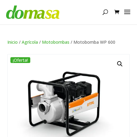
Búsqueda
de
productos
Inicio
/
Agrícola
/
Motobombas
/ Motobomba WP 600
¡Oferta!