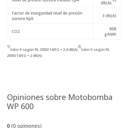
dB(A)
Factor de inseguridad nivel de presión
3 dB(A)
sonora KpA
808
CO2
g/kWh
1)
2)
Valor K según RL 2000/14/EG = 2,4 dB(A)
Valor K según RL
2000/14/EG = 2 dB(A)
Opiniones sobre Motobomba
WP 600
0
(0 opiniones)