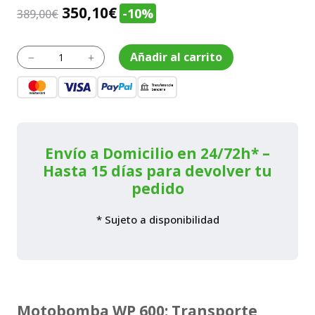
El
El
350,10
€
-10%
389,00
€
precio
precio
original
actual
Motobomba
Añadir al carrito
K
L
WP
era:
es:
600
389,00€.
350,10€.
cantidad
Envío a Domicilio en 24/72h* –
Hasta 15 días para devolver tu
pedido
* Sujeto a disponibilidad
Motobomba WP 600: Transporte