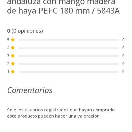
andaluza con mango madera
de haya PEFC 180 mm / 5843A
0
(0 opiniones)
5
0
S
4
0
S
3
0
S
2
0
S
1
0
S
Comentarios
Solo los usuarios registrados que hayan comprado
este producto pueden hacer una valoración.