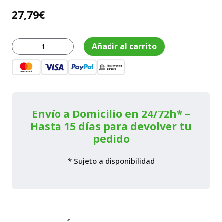
27,79
€
Paleta
Añadir al carrito
K
L
andaluza
con
mango
madera
de
haya
PEFC
Envío a Domicilio en 24/72h* –
180
Hasta 15 días para devolver tu
mm
pedido
/
5843A
cantidad
* Sujeto a disponibilidad