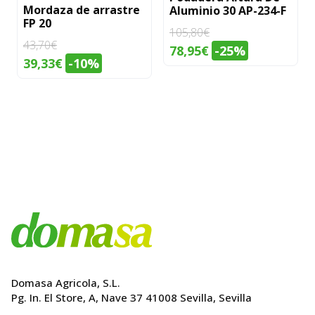
Mordaza de arrastre
Aluminio 30 AP-234-F
FP 20
105,80
€
43,70
€
El
El
78,95
€
-25%
El
El
39,33
€
-10%
precio
precio
precio
precio
original
actual
original
actual
era:
es:
era:
es:
105,80€.
78,95€.
43,70€.
39,33€.
Domasa Agricola, S.L.
Pg. In. El Store, A, Nave 37 41008 Sevilla, Sevilla