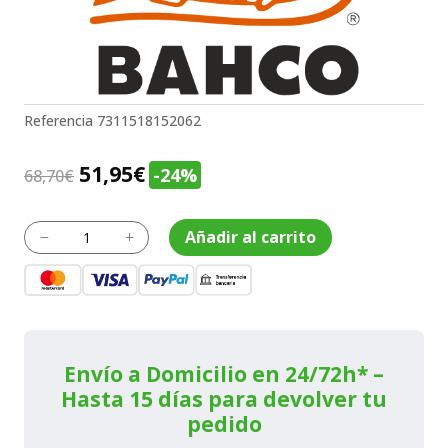
Referencia
7311518152062
El
El
51,95
€
-24%
68,70
€
precio
precio
original
actual
Pertigas
Añadir al carrito
K
L
De
era:
es:
Aluminio
68,70€.
51,95€.
Extensibl
AP-
3M
cantidad
Envío a Domicilio en 24/72h* –
Hasta 15 días para devolver tu
pedido