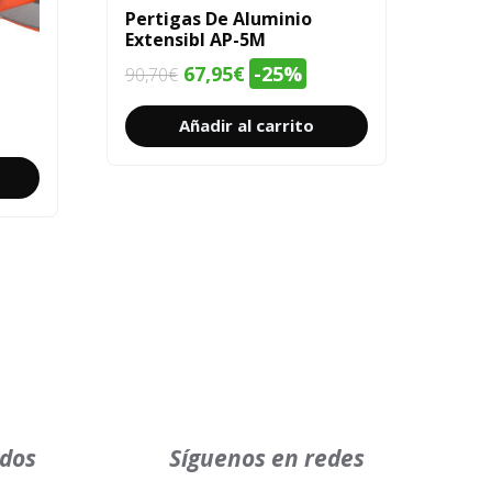
Pertigas De Aluminio
Extensibl AP-5M
El
El
67,95
€
-25%
90,70
€
precio
precio
Añadir al carrito
original
actual
era:
es:
90,70€.
67,95€.
ados
Síguenos en redes