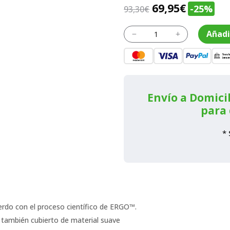
El
El
69,95
€
-25%
93,30
€
precio
precio
Pod
Añadi
original
actual
K
L
M/
era:
es:
Rot
Med
93,30€.
69,95€.
Ergo
Cap
30Mm
Envío a Domicil
PXR-
para 
M3
cantidad
* 
erdo con el proceso científico de ERGO™.
también cubierto de material suave