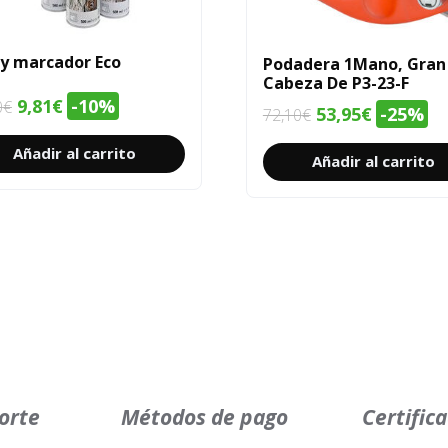
y marcador Eco
Podadera 1Mano, Gran
Cabeza De P3-23-F
El
El
9,81
€
-10%
0
€
El
El
53,95
€
-25%
72,10
€
precio
precio
precio
precio
Añadir al carrito
original
actual
Añadir al carrito
original
actual
era:
es:
era:
es:
10,90€.
9,81€.
72,10€.
53,95€.
orte
Métodos de pago
Certific