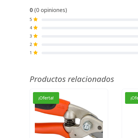
0
(0 opiniones)
5
S
4
S
3
S
2
S
1
S
Productos relacionados
¡Oferta!
¡Of