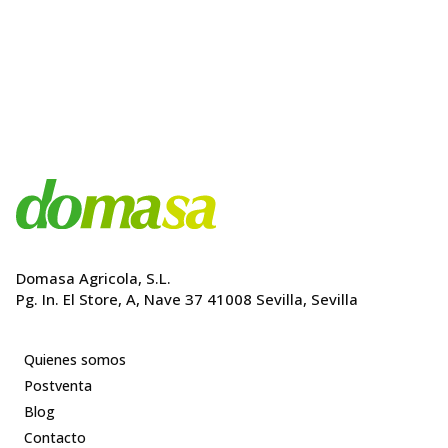
la
original
actual
página
era:
es:
de
339,00€.
305,10€.
producto
Domasa Agricola, S.L.
Pg. In. El Store, A, Nave 37 41008 Sevilla, Sevilla
Quienes somos
Postventa
Blog
Contacto