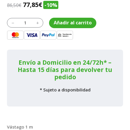
El
El
77,85
€
-10%
86,50
€
precio
precio
original
actual
Herramienta
Añadir al carrito
K
L
multifunción
era:
es:
Prolongador
86,50€.
77,85€.
de
acero
cantidad
Envío a Domicilio en 24/72h* –
Hasta 15 días para devolver tu
pedido
* Sujeto a disponibilidad
Vástago 1 m