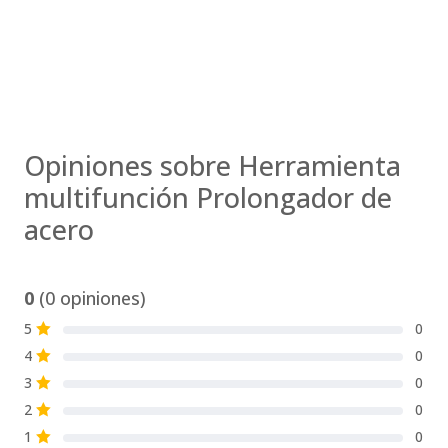
Opiniones sobre Herramienta
multifunción Prolongador de
acero
0
(0 opiniones)
5
0
S
4
0
S
3
0
S
2
0
S
1
0
S