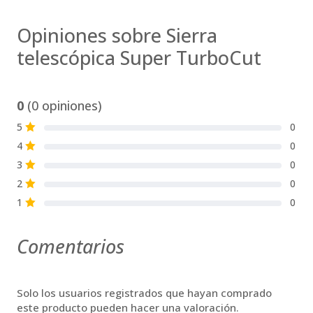
Opiniones sobre Sierra
telescópica Super TurboCut
0
(0 opiniones)
5
0
S
4
0
S
3
0
S
2
0
S
1
0
S
Comentarios
Solo los usuarios registrados que hayan comprado
este producto pueden hacer una valoración.