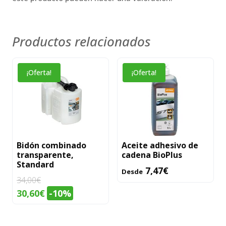
Productos relacionados
Este
¡Oferta!
¡Oferta!
producto
tiene
múltiples
variantes.
Las
Bidón combinado
Aceite adhesivo de
opciones
transparente,
cadena BioPlus
se
Standard
7,47
€
Desde
pueden
34,00
€
elegir
El
El
30,60
€
-10%
en
precio
precio
la
original
actual
página