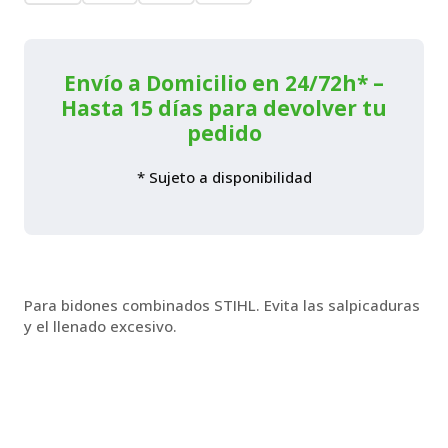
aceite
de
cadena
cantidad
Envío a Domicilio en 24/72h* –
Hasta 15 días para devolver tu
pedido
* Sujeto a disponibilidad
Para bidones combinados STIHL. Evita las salpicaduras
y el llenado excesivo.