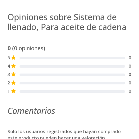
Opiniones sobre Sistema de
llenado, Para aceite de cadena
0
(0 opiniones)
5
0
S
4
0
S
3
0
S
2
0
S
1
0
S
Comentarios
Solo los usuarios registrados que hayan comprado
este producto pueden hacer una valoración.