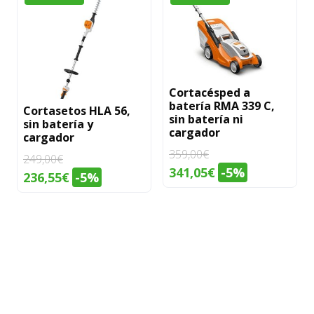
Cortacésped a
batería RMA 339 C,
Cortasetos HLA 56,
sin batería ni
sin batería y
cargador
cargador
359,00
€
249,00
€
El
El
341,05
€
-5%
El
El
236,55
€
-5%
precio
precio
precio
precio
original
actual
original
actual
era:
es:
era:
es:
359,00€.
341,05€.
249,00€.
236,55€.