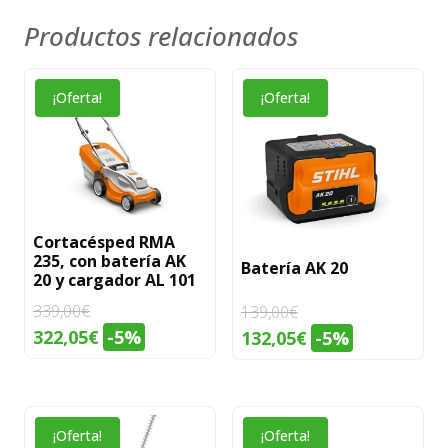
Productos relacionados
¡Oferta!
¡Oferta!
Cortacésped RMA
235, con batería AK
Batería AK 20
20 y cargador AL 101
339,00
€
139,00
€
El
El
322,05
€
-5%
El
El
132,05
€
-5%
precio
precio
precio
precio
original
actual
original
actual
era:
es:
era:
es:
¡Oferta!
¡Oferta!
339,00€.
322,05€.
139,00€.
132,05€.