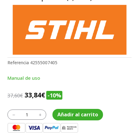
Referencia
42555007405
Manual de uso
El
El
33,84
€
-10%
37,60
€
precio
precio
original
actual
Válvula
Añadir al carrito
K
L
de
era:
es:
presión
37,60€.
33,84€.
(2,0
bar)