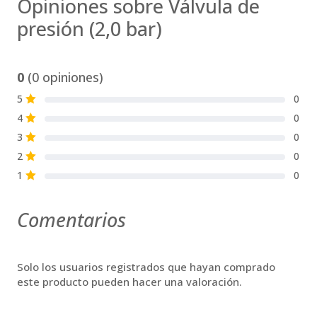
Opiniones sobre Válvula de
presión (2,0 bar)
0
(0 opiniones)
5
0
S
4
0
S
3
0
S
2
0
S
1
0
S
Comentarios
Solo los usuarios registrados que hayan comprado
este producto pueden hacer una valoración.