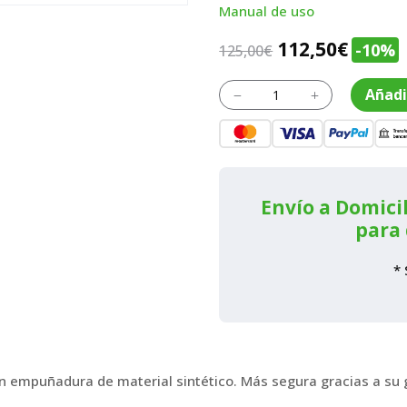
Manual de uso
El
El
112,50
€
-10%
125,00
€
precio
preci
Zapa
Añadi
original
actua
K
L
de
era:
es:
aluminio
cantidad
125,00€.
112,50
Envío a Domicil
para 
* 
con empuñadura de material sintético. Más segura gracias a su