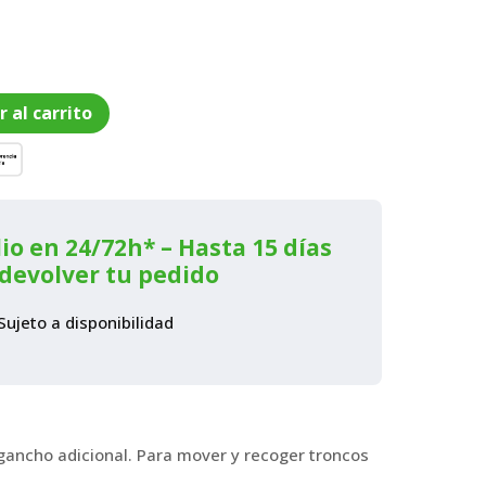
o
r al carrito
l
€.
io en 24/72h* – Hasta 15 días
devolver tu pedido
Sujeto a disponibilidad
 gancho adicional. Para mover y recoger troncos