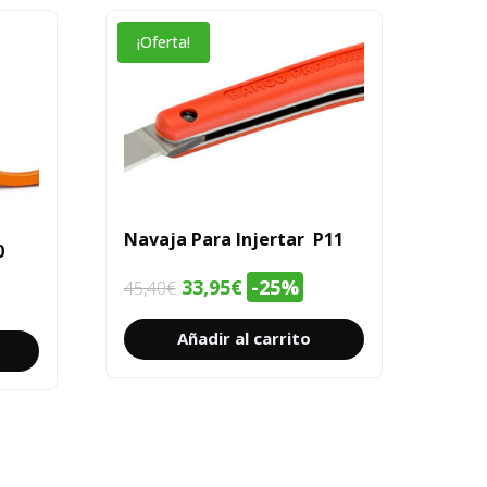
¡Oferta!
Navaja Para Injertar P11
0
El
El
33,95
€
-25%
45,40
€
precio
precio
Añadir al carrito
original
actual
era:
es:
45,40€.
33,95€.