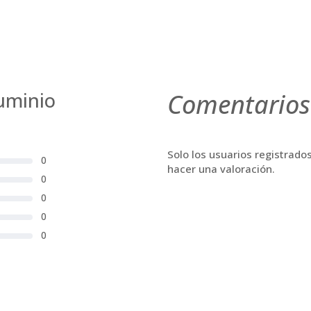
uminio
Comentarios
Solo los usuarios registrad
0
hacer una valoración.
0
0
0
0