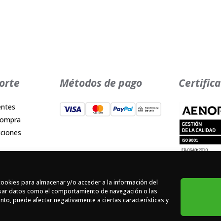
orte
Métodos de pago
Certific
entes
compra
iciones
cidad
es
cookies para almacenar y/o acceder a la información del
d
cesar datos como el comportamiento de navegación o las
iento, puede afectar negativamente a ciertas características y