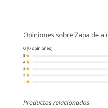
Opiniones sobre Zapa de al
0
(0 opiniones)
5
S
4
S
3
S
2
S
1
S
Productos relacionados