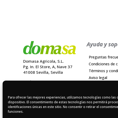
Ayuda y sop
Preguntas frecu
Domasa Agricola, S.L.
Condiciones de 
Pg. In. El Store, A, Nave 37
Términos y cond
41008 Sevilla, Sevilla
Aviso legal
Quienes somos
Política de priva
Postventa
Política de cooki
Blog
Para ofrecer las mejores experiencias, utilizamos tecnologías como las 
Política de calida
dispositivo. El consentimiento de estas tecnologías nos permitirá pro
Contacto
Reclamaciones
identificaciones únicas en este sitio. No consentir o retirar el consentim
funciones.