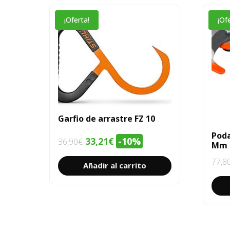
¡Oferta!
¡Of
Garfio de arrastre FZ 10
Poda
El
El
33,21
€
-10%
36,90
€
Mm 
precio
precio
77,8
Añadir al carrito
original
actual
era:
es:
36,90€.
33,21€.