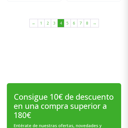
precio
precio
precio
precio
original
actual
original
actual
era:
es:
era:
es:
←
1
2
3
4
5
6
7
8
→
25,30€.
22,77€.
22,40€.
20,16€.
Consigue 10€ de descuento
en una compra superior a
180€
Entérate de nuestras ofertas, novedades y