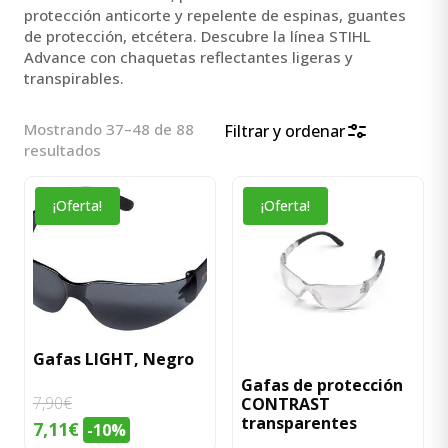
protección anticorte y repelente de espinas, guantes
de protección, etcétera. Descubre la línea STIHL
Advance con chaquetas reflectantes ligeras y
transpirables.
Mostrando 37–48 de 88
Filtrar y ordenar
Ordenado
resultados
por
popularidad
¡Oferta!
¡Oferta!
Gafas LIGHT, Negro
Gafas de protección
7,90
€
CONTRAST
transparentes
El
El
7,11
€
-10%