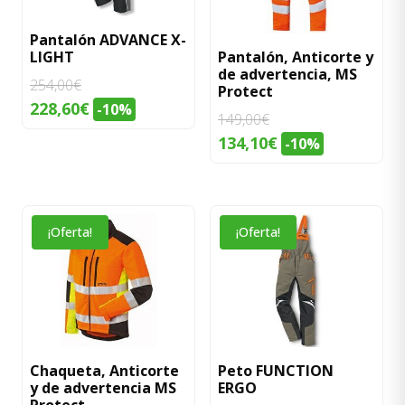
variantes.
Las
Las
opciones
Pantalón ADVANCE X-
opciones
LIGHT
Pantalón, Anticorte y
se
de advertencia, MS
se
pueden
254,00
€
Protect
pueden
elegir
228,60
€
-10%
149,00
€
elegir
en
134,10
€
-10%
en
la
la
página
página
de
de
producto
Este
Este
¡Oferta!
¡Oferta!
producto
producto
producto
tiene
tiene
múltiples
múltiples
variantes.
variantes.
Las
Las
opciones
opciones
Chaqueta, Anticorte
Peto FUNCTION
y de advertencia MS
ERGO
se
se
Protect