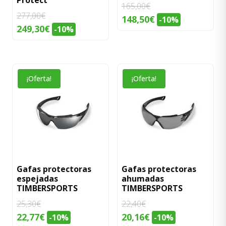
pueden
pueden
165,00
€
277,00
€
elegir
elegir
148,50
€
-10%
249,30
€
-10%
en
en
la
la
página
página
de
de
¡Oferta!
¡Oferta!
producto
producto
Gafas protectoras
Gafas protectoras
espejadas
ahumadas
TIMBERSPORTS
TIMBERSPORTS
25,30
€
22,40
€
El
El
El
El
22,77
€
20,16
€
-10%
-10%