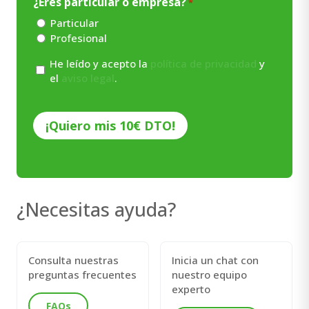
¿Eres particular o empresa?
*
Particular
Profesional
Consentimiento
He leído y acepto la
política de privacidad
y
el
aviso legal
.
*
CAPTCHA
¿Necesitas ayuda?
Consulta nuestras
Inicia un chat con
preguntas frecuentes
nuestro equipo
experto
FAQs