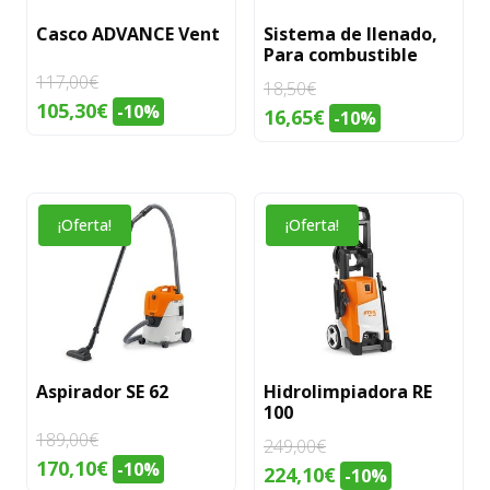
Casco ADVANCE Vent
Sistema de llenado,
Para combustible
117,00
€
18,50
€
El
El
105,30
€
-10%
El
El
16,65
€
-10%
precio
precio
precio
precio
original
actual
original
actual
era:
es:
era:
es:
117,00€.
105,30€.
¡Oferta!
¡Oferta!
18,50€.
16,65€.
Aspirador SE 62
Hidrolimpiadora RE
100
189,00
€
249,00
€
El
El
170,10
€
-10%
El
El
224,10
€
-10%