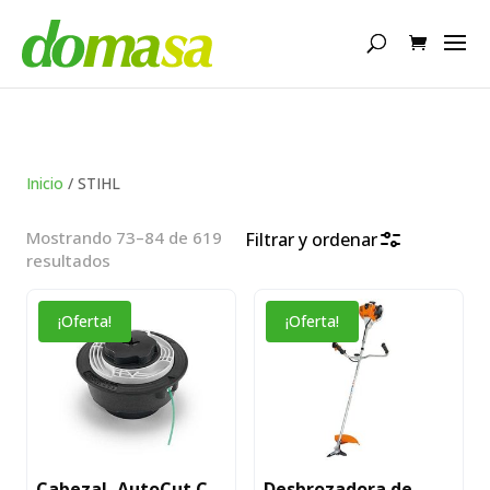
Búsqueda
de
productos
Inicio
/ STIHL
Mostrando 73–84 de 619
Filtrar y ordenar
Ordenado
resultados
por
popularidad
¡Oferta!
¡Oferta!
Cabezal, AutoCut C
Desbrozadora de