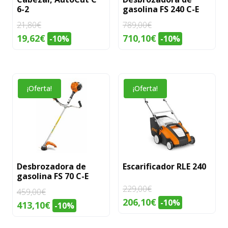
6-2
gasolina FS 240 C-E
21,80
€
789,00
€
El
El
El
El
19,62
€
710,10
€
-10%
-10%
precio
precio
precio
precio
original
actual
original
actual
era:
es:
era:
es:
¡Oferta!
¡Oferta!
21,80€.
19,62€.
789,00€.
710,10€.
Desbrozadora de
Escarificador RLE 240
gasolina FS 70 C-E
229,00
€
459,00
€
El
El
206,10
€
-10%
El
El
413,10
€
-10%
precio
precio
precio
precio
original
actual