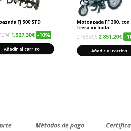
azada FJ 500 STD
Motoazada FF 300, con
fresa incluida
El
El
1.527,30
€
-10%
7,00
€
El
El
2.851,20
€
-1
3.168,00
€
precio
precio
precio
pre
Añadir al carrito
original
actual
Añadir al carrito
original
act
era:
es:
era:
es:
1.697,00€.
1.527,30€.
3.168,00€.
2.8
orte
Métodos de pago
Certific