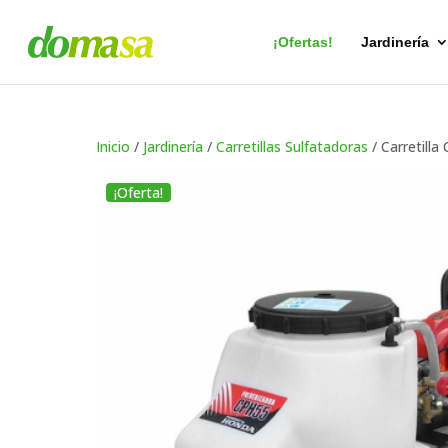
Búsqueda
de
productos
¡Ofertas!
Jardinería
Inicio
/
Jardinería
/
Carretillas Sulfatadoras
/ Carretilla
¡Oferta!