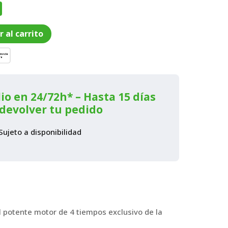
%
io
r al carrito
al
0€.
io en 24/72h* – Hasta 15 días
devolver tu pedido
Sujeto a disponibilidad
l potente motor de 4 tiempos exclusivo de la