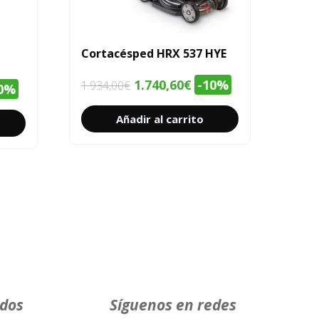
Cortacésped HRX 537 HYE
El
El
1.740,60
€
-10%
1.934,00
€
0%
precio
precio
cio
Añadir al carrito
original
actual
ual
era:
es:
1.934,00€.
1.740,60€.
51,20€.
ados
Síguenos en redes