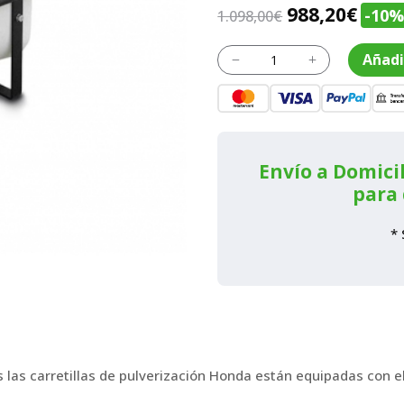
El
El
988,20
€
-10
1.098,00
€
precio
prec
Carretilla
Añadi
original
actu
K
L
CPH
era:
es:
55
K1
1.098,00€.
988,2
cantidad
Envío a Domicil
para 
* 
 las carretillas de pulverización Honda están equipadas con e