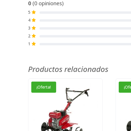
0
(0 opiniones)
5
S
4
S
3
S
2
S
1
S
Productos relacionados
¡Oferta!
¡Of