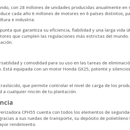
ndo, con 28 millones de unidades producidas anualmente en su
oduce cada año 6 millones de motores en 6 países distintos,
ltura e industria.
nta que garantiza su eficiencia, fiabilidad y una larga vida ú
tores que cumplen las regulaciones más estrictas del mundo. 
ación.
rsatilidad y comodidad para su uso en las tareas de eliminació
. Está equipada con un motor Honda GX25, potente y silencioso
 traslúcido, que permite controlar el nivel de carga de los prod
d a cualquier rincón de tu plantación.
ncia
verizadora CPH55 cuenta con todos los elementos de seguridad
acias a sus ruedas de transporte, su depósito de polietileno 
mayor rendimiento.