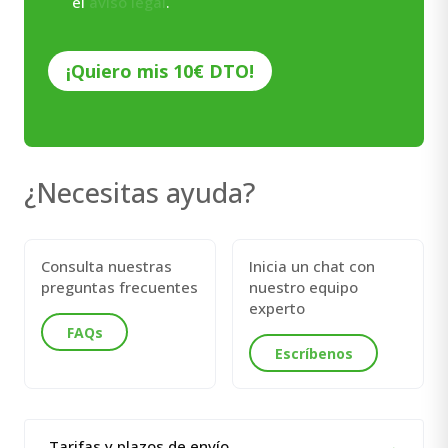
el
aviso legal
.
*
CAPTCHA
¿Necesitas ayuda?
Consulta nuestras
Inicia un chat con
preguntas frecuentes
nuestro equipo
experto
FAQs
Escríbenos
Tarifas y plazos de envío
→