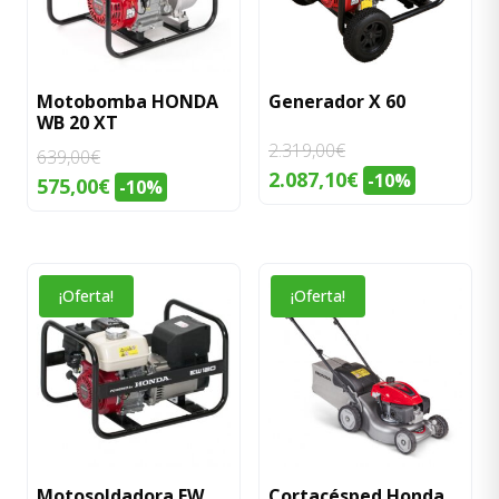
Motobomba HONDA
Generador X 60
WB 20 XT
2.319,00
€
639,00
€
El
El
2.087,10
€
-10%
El
El
575,00
€
-10%
precio
precio
precio
precio
original
actual
original
actual
era:
es:
era:
es:
2.319,00€.
2.087,10€.
¡Oferta!
¡Oferta!
639,00€.
575,00€.
Motosoldadora EW
Cortacésped Honda