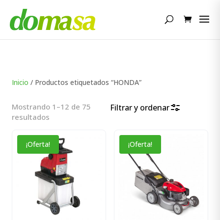
Búsqueda
de
productos
Inicio
/ Productos etiquetados “HONDA”
Mostrando 1–12 de 75
Filtrar y ordenar
Ordenado
resultados
por
popularidad
¡Oferta!
¡Oferta!