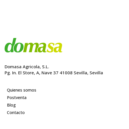
749,00€.
674,10€.
980,00€.
882,00€.
Domasa Agricola, S.L.
Pg. In. El Store, A, Nave 37 41008 Sevilla, Sevilla
Quienes somos
Postventa
Blog
Contacto