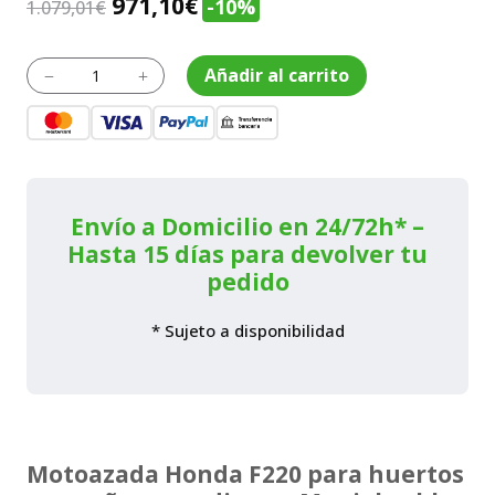
El
El
971,10
€
-10%
1.079,01
€
precio
precio
original
actual
Motoazada
Añadir al carrito
K
L
F
era:
es:
220,
1.079,01€.
971,10€.
con
fresa
incluida
cantidad
Envío a Domicilio en 24/72h* –
Hasta 15 días para devolver tu
pedido
* Sujeto a disponibilidad
Motoazada Honda F220 para huertos