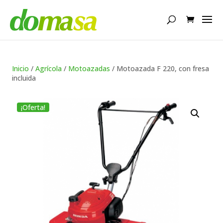
Búsqueda
de
productos
Inicio
/
Agrícola
/
Motoazadas
/ Motoazada F 220, con fresa
incluida
¡Oferta!