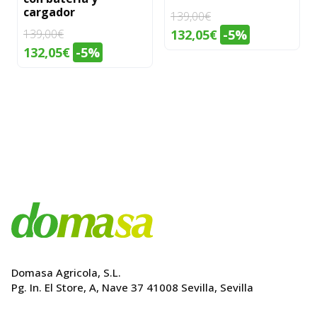
cargador
139,00
€
El
El
139,00
€
132,05
€
-5%
El
El
132,05
€
-5%
precio
precio
precio
precio
original
actual
original
actual
era:
es:
era:
es:
139,00€.
132,05€.
139,00€.
132,05€.
Domasa Agricola, S.L.
Pg. In. El Store, A, Nave 37 41008 Sevilla, Sevilla