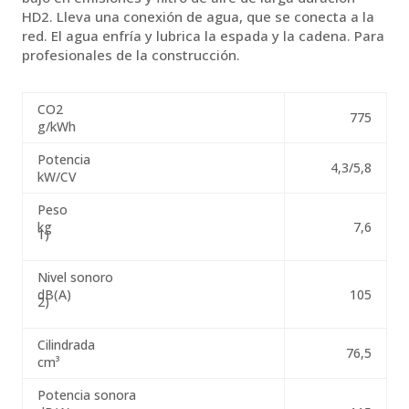
HD2. Lleva una conexión de agua, que se conecta a la
red. El agua enfría y lubrica la espada y la cadena. Para
profesionales de la construcción.
CO2
775
g/kWh
Potencia
4,3/5,8
kW/CV
Peso
kg
7,6
1)
Nivel sonoro
dB(A)
105
2)
Cilindrada
76,5
cm³
Potencia sonora