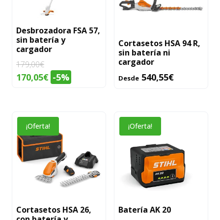
variantes.
Las
Desbrozadora FSA 57,
opciones
sin batería y
Cortasetos HSA 94 R,
se
cargador
sin batería ni
pueden
cargador
179,00
€
elegir
El
El
170,05
€
-5%
540,55
€
Desde
en
precio
precio
la
original
actual
página
era:
es:
de
¡Oferta!
¡Oferta!
179,00€.
170,05€.
producto
Cortasetos HSA 26,
Batería AK 20
con batería y