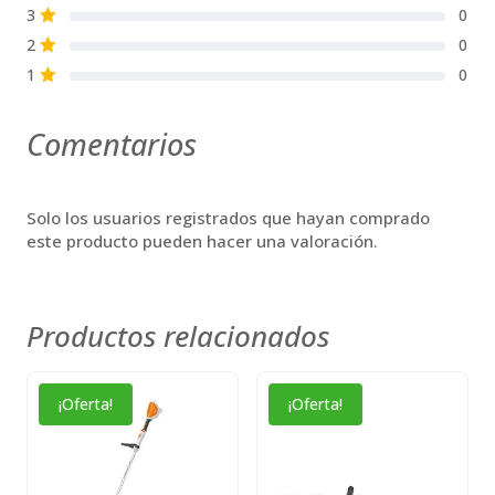
3
0
S
2
0
S
1
0
S
Comentarios
Solo los usuarios registrados que hayan comprado
este producto pueden hacer una valoración.
Productos relacionados
Este
¡Oferta!
¡Oferta!
producto
tiene
múltiples