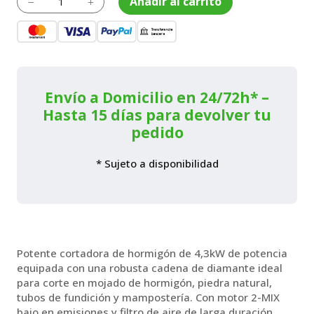
Añadir al carrito
K
L
de
hormigón
GS
461
cantidad
Envío a Domicilio en 24/72h* –
Hasta 15 días para devolver tu
pedido
* Sujeto a disponibilidad
Potente cortadora de hormigón de 4,3kW de potencia
equipada con una robusta cadena de diamante ideal
para corte en mojado de hormigón, piedra natural,
tubos de fundición y mampostería. Con motor 2-MIX
bajo en emisiones y filtro de aire de larga duración