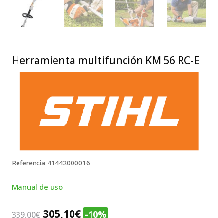
Herramienta multifunción KM 56 RC-E
Referencia
41442000016
Manual de uso
El
El
305,10
€
-10%
339,00
€