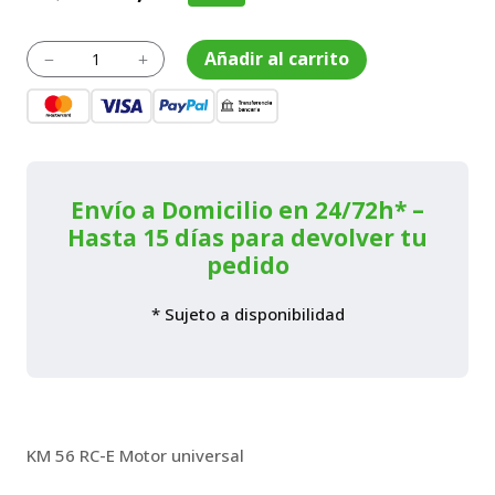
precio
precio
original
actual
Herramienta
Añadir al carrito
K
L
multifunción
era:
es:
KM
339,00€.
305,10€.
56
RC-
E
cantidad
Envío a Domicilio en 24/72h* –
Hasta 15 días para devolver tu
pedido
* Sujeto a disponibilidad
KM 56 RC-E Motor universal