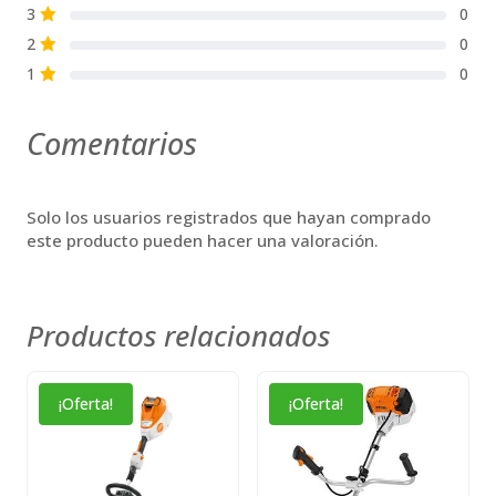
3
0
S
2
0
S
1
0
S
Comentarios
Solo los usuarios registrados que hayan comprado
este producto pueden hacer una valoración.
Productos relacionados
¡Oferta!
¡Oferta!