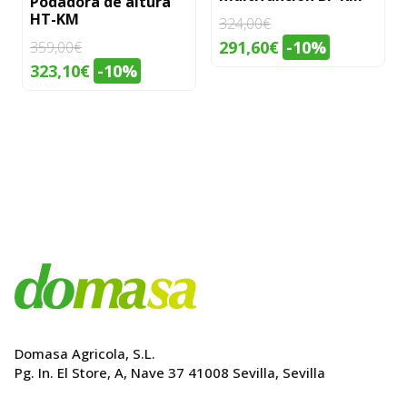
Podadora de altura
se
HT-KM
324,00
€
pueden
El
El
291,60
€
-10%
359,00
€
elegir
precio
precio
323,10
€
-10%
en
original
actual
la
era:
es:
página
324,00€.
291,60€.
de
producto
Domasa Agricola, S.L.
Pg. In. El Store, A, Nave 37 41008 Sevilla, Sevilla