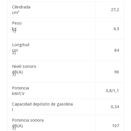
Cilindrada
27,2
cm³
Peso
kg
4,3
1)
Longitud
cm
84
2)
Nivel sonoro
dB(A)
96
3)
Potencia
0,8/1,1
kW/CV
Capacidad depósito de gasolina
0,34
l
Potencia sonora
dB(A)
107
3)