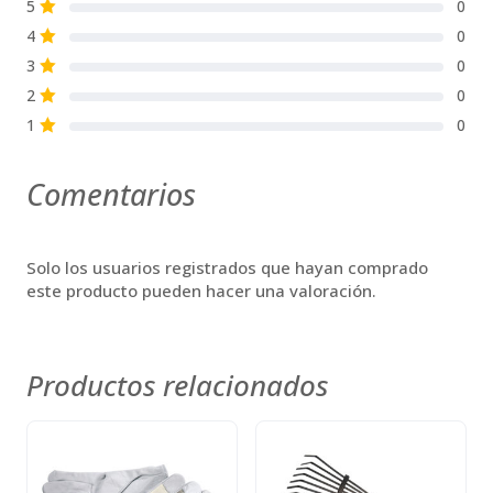
5
0
S
4
0
S
3
0
S
2
0
S
1
0
S
Comentarios
Solo los usuarios registrados que hayan comprado
este producto pueden hacer una valoración.
Productos relacionados