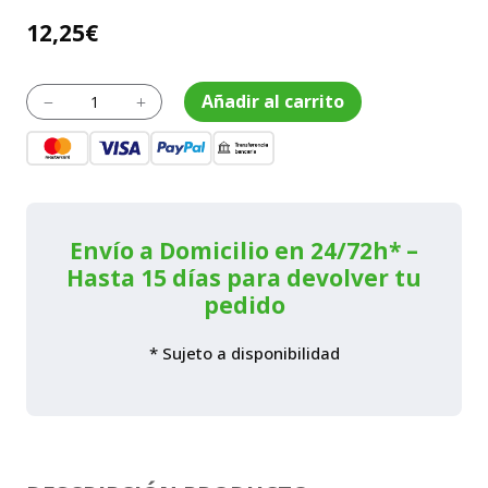
12,25
€
Mango
Añadir al carrito
K
L
de
madera
con
certificado
PEFC
para
Azadas
Envío a Domicilio en 24/72h* –
Longitud
Hasta 15 días para devolver tu
900
pedido
/
M
6-
* Sujeto a disponibilidad
900
cantidad