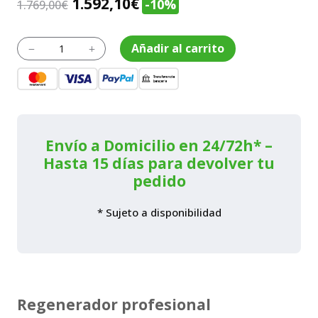
El
El
1.592,10
€
-10%
1.769,00
€
precio
precio
original
actual
Regenerador
Añadir al carrito
K
L
RH
era:
es:
480
1.769,00€.
1.592,10€.
cantidad
Envío a Domicilio en 24/72h* –
Hasta 15 días para devolver tu
pedido
* Sujeto a disponibilidad
Regenerador profesional