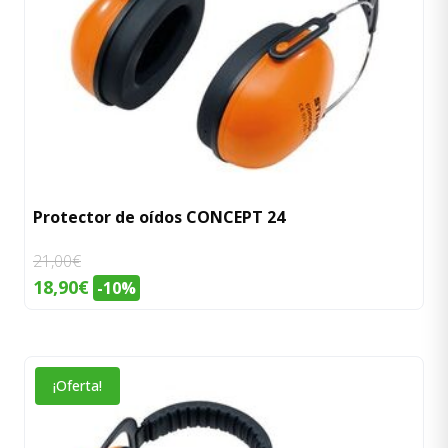
Protector de oídos CONCEPT 24
21,00
€
El
El
18,90
€
-10%
precio
precio
original
actual
era:
es:
¡Oferta!
21,00€.
18,90€.