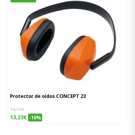
Protector de oídos CONCEPT 23
14,70
€
El
El
13,23
€
-10%
precio
precio
original
actual