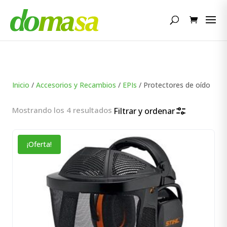
Búsqueda
de
productos
Inicio
/
Accesorios y Recambios
/
EPIs
/ Protectores de oído
Ordenado
Mostrando los 4 resultados
Filtrar y ordenar
por
popularidad
¡Oferta!