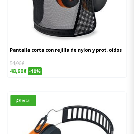
Pantalla corta con rejilla de nylon y prot. oídos
54,00
€
El
El
48,60
€
-10%
precio
precio
original
actual
era:
es:
¡Oferta!
54,00€.
48,60€.