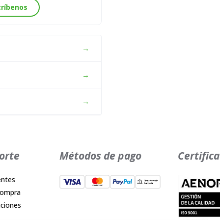
críbenos
→
→
→
orte
Métodos de pago
Certific
entes
compra
iciones