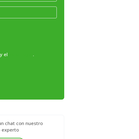
y el
aviso legal
.
 un chat con nuestro
 experto