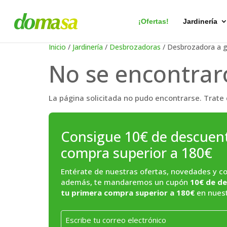
Búsqueda
de
productos
¡Ofertas!
Jardinería
Inicio
/
Jardinería
/
Desbrozadoras
/ Desbrozadora a g
No se encontrar
La página solicitada no pudo encontrarse. Trate 
Consigue 10€ de descuen
compra superior a 180€
Entérate de nuestras ofertas, novedades y con
además, te mandaremos un cupón
10€ de de
tu primera compra superior a 180€
en nuest
Email
*