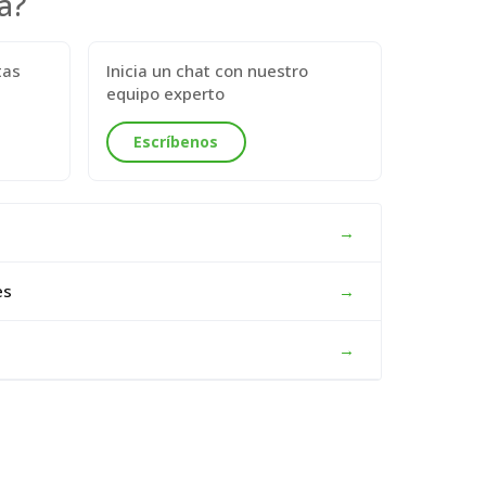
a?
tas
Inicia un chat con nuestro
equipo experto
Escríbenos
→
es
→
→