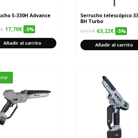
ucho S-330H Advance
Serrucho telescópico 3
BH Turbo
El
El
17,70
€
3
€
-5%
El
El
63,22
€
66,55
€
-5%
precio
precio
precio
precio
Añadir al carrito
original
actual
Añadir al carrito
original
actual
era:
es:
era:
es:
18,63€.
17,70€.
66,55€.
63,22€.
rta!