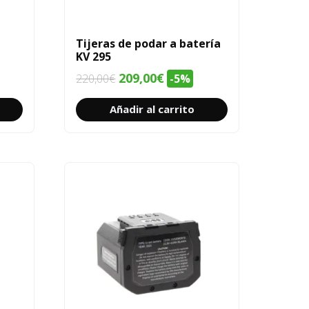
Tijeras de podar a batería
KV 295
El
El
209,00
€
220,00
€
-5%
precio
precio
Añadir al carrito
original
actual
era:
es:
220,00€.
209,00€.