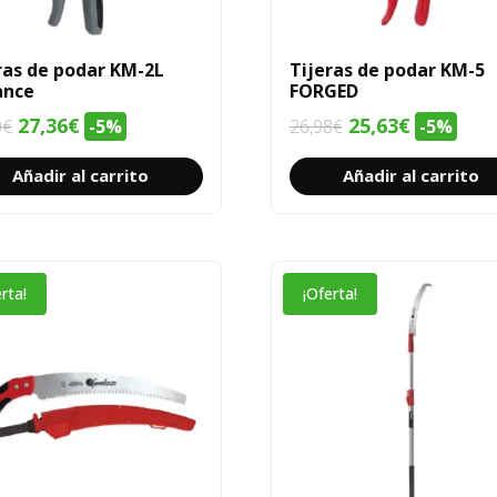
ras de podar KM-2L
Tijeras de podar KM-5
ance
FORGED
El
El
El
El
27,36
€
25,63
€
0
€
-5%
26,98
€
-5%
precio
precio
precio
precio
Añadir al carrito
Añadir al carrito
original
actual
original
actual
era:
es:
era:
es:
28,80€.
27,36€.
26,98€.
25,63€.
rta!
¡Oferta!