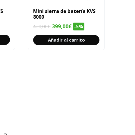
VS
Mini sierra de batería KVS
8000
El
El
399,00
€
420,00
€
-5%
precio
precio
Añadir al carrito
original
actual
era:
es:
420,00€.
399,00€.