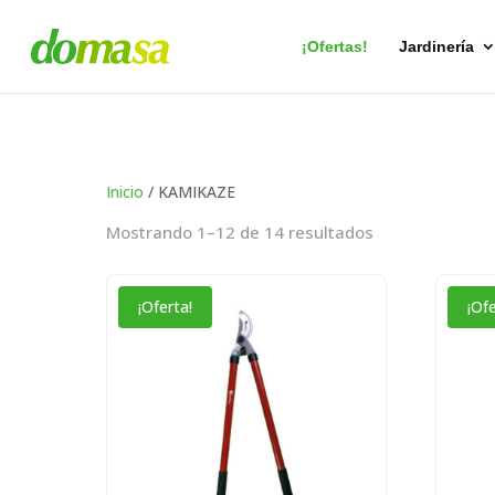
Búsqueda
de
productos
¡Ofertas!
Jardinería
Inicio
/ KAMIKAZE
Ordenado
Mostrando 1–12 de 14 resultados
por
popularidad
¡Oferta!
¡Ofe