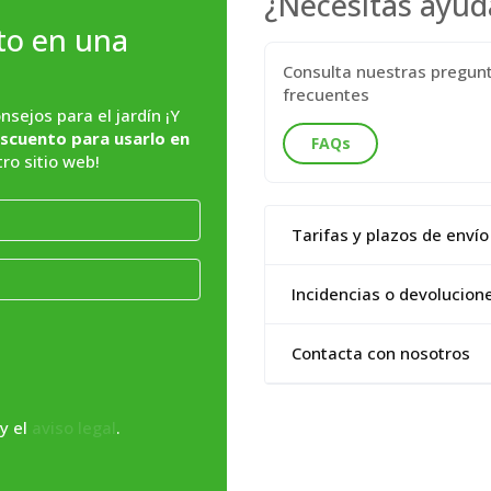
¿Necesitas ayud
to en una
Consulta nuestras pregun
frecuentes
sejos para el jardín ¡Y
scuento para usarlo en
FAQs
ro sitio web!
Tarifas y plazos de envío
Incidencias o devolucion
Contacta con nosotros
y el
aviso legal
.