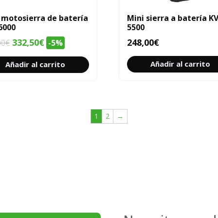
 motosierra de batería
Mini sierra a batería K
6000
5500
El
El
332,50
€
248,00
€
00
€
-5%
precio
precio
Añadir al carrito
Añadir al carrito
original
actual
era:
es:
350,00€.
332,50€.
1
2
→