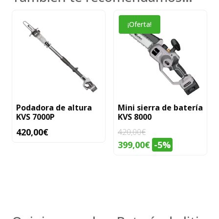
¡Oferta!
Podadora de altura
Mini sierra de batería
KVS 7000P
KVS 8000
420,00
€
420,00
€
El
El
399,00
€
-5%
precio
precio
original
actual
era:
es:
420,00€.
399,00€.