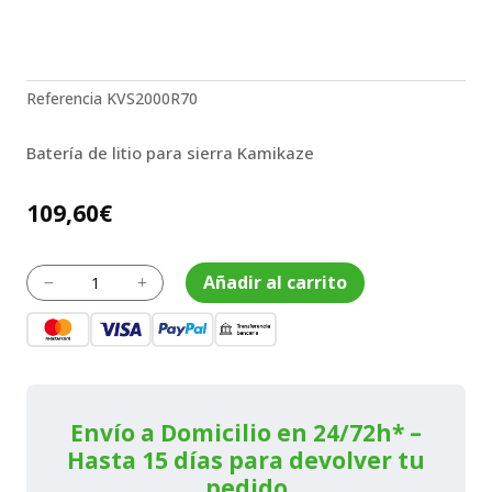
Referencia
KVS2000R70
Batería de litio para sierra Kamikaze
109,60
€
Batería
Añadir al carrito
K
L
de
litio
para
sierra
Kamikaze
cantidad
Envío a Domicilio en 24/72h* –
Hasta 15 días para devolver tu
pedido