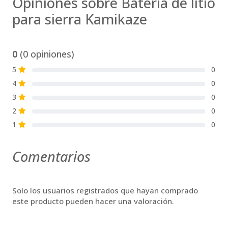
Opiniones sobre Batería de litio
para sierra Kamikaze
0
(0 opiniones)
5
0
S
4
0
S
3
0
S
2
0
S
1
0
S
Comentarios
Solo los usuarios registrados que hayan comprado
este producto pueden hacer una valoración.