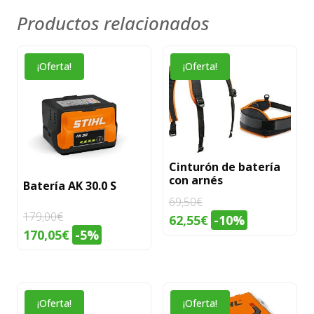
Productos relacionados
¡Oferta!
¡Oferta!
Cinturón de batería
con arnés
Batería AK 30.0 S
69,50
€
179,00
€
El
El
62,55
€
-10%
El
El
170,05
€
-5%
precio
precio
precio
precio
original
actual
original
actual
era:
es:
era:
es:
69,50€.
62,55€.
¡Oferta!
¡Oferta!
179,00€.
170,05€.