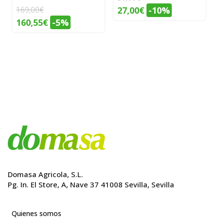
El
El
169,00
€
27,00
€
-10%
El
El
160,55
€
-5%
precio
precio
precio
precio
original
actual
original
actual
era:
es:
era:
es:
30,00€.
27,00€.
169,00€.
160,55€.
Domasa Agricola, S.L.
Pg. In. El Store, A, Nave 37 41008 Sevilla, Sevilla
Quienes somos