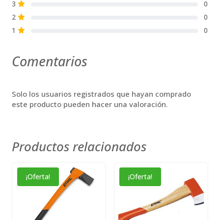
3
0
S
2
0
S
1
0
S
Comentarios
Solo los usuarios registrados que hayan comprado
este producto pueden hacer una valoración.
Productos relacionados
¡Oferta!
¡Oferta!