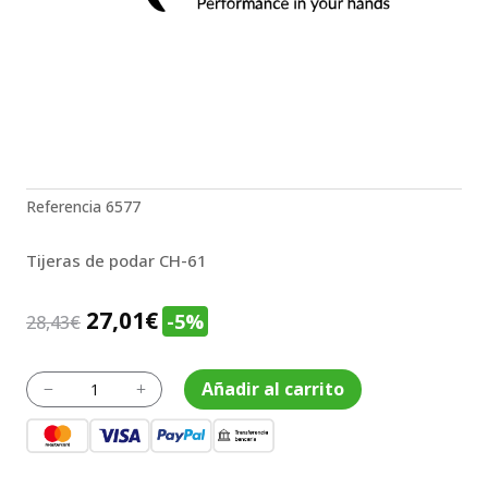
Referencia
6577
Tijeras de podar CH-61
El
El
27,01
€
-5%
28,43
€
precio
precio
original
actual
Tijeras
Añadir al carrito
K
L
de
era:
es:
podar
28,43€.
27,01€.
CH-
61
cantidad