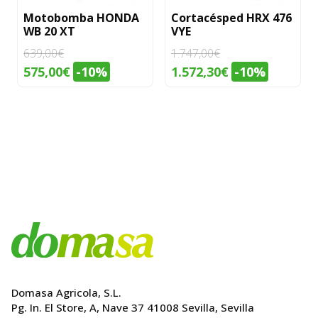
Motobomba HONDA
Cortacésped HRX 476
WB 20 XT
VYE
639,00
€
1.747,00
€
El
El
El
El
575,00
€
-10%
1.572,30
€
-10%
precio
precio
precio
precio
original
actual
original
actual
era:
es:
era:
es:
639,00€.
575,00€.
1.747,00€.
1.572,30€.
Domasa Agricola, S.L.
Pg. In. El Store, A, Nave 37 41008 Sevilla, Sevilla