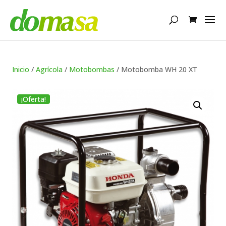
Búsqueda
de
productos
Inicio
/
Agrícola
/
Motobombas
/ Motobomba WH 20 XT
¡Oferta!