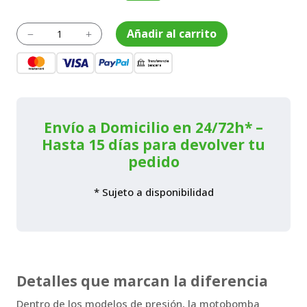
precio
precio
original
actual
Motobomba
Añadir al carrito
K
L
WH
era:
es:
20
1.099,01€.
989,11€.
XT
cantidad
Envío a Domicilio en 24/72h* –
Hasta 15 días para devolver tu
pedido
* Sujeto a disponibilidad
Detalles que marcan la diferencia
Dentro de los modelos de presión, la motobomba