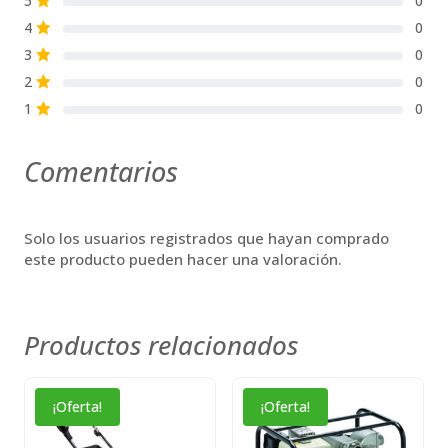
5
0
4
0
S
3
0
S
2
0
S
1
0
S
Comentarios
Solo los usuarios registrados que hayan comprado
este producto pueden hacer una valoración.
Productos relacionados
¡Oferta!
¡Oferta!