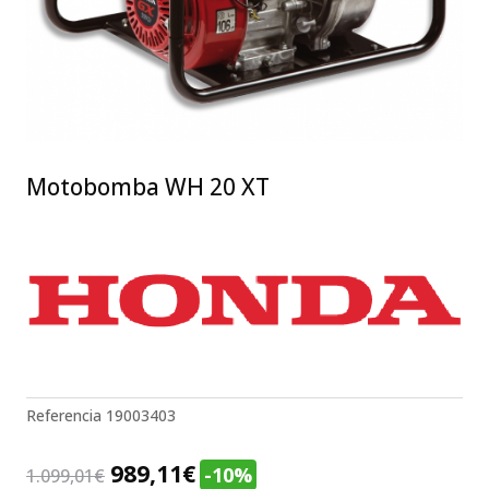
Motobomba WH 20 XT
Referencia
19003403
El
El
989,11
€
-10%
1.099,01
€