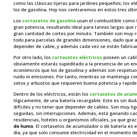
como las clásicas tijeras para jardines pequeños; los el
los de gasolina. Hoy nos centraremos en estos tres últi
Los
cortasetos de gasolina
usan el combustible como f
gran potencia, resultando ideal para tareas largas que r
gran cantidad de cortes por minuto. También son muy 
todo para parcelas de grandes dimensiones, dado que a
depender de cable, y además cada vez se están fabrica
Por otro lado, los
cortasetos eléctricos
poseen un cable
obviamente estarás supeditado a la presencia de un en
económicos que los de gasolina y además son respetuos
ruido ni emisiones. Por tanto, mientras se mantenga con
setos y arbustos que requieren buena potencia y rapide
Dentro de los eléctricos, están los
cortasetos de acumu
lógicamente, de una batería recargable. Este es sin dud
difíciles y no tener que depender de cables. Son muy lig
seguidas, sin interrupciones. Además, está ganando cad
residencias, hoteles u organismos oficiales, ya que grac
de humo
. El cortasetos de acumulador o de batería es
día, ya que solo consume electricidad en el momento de 