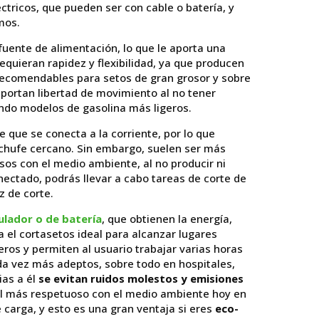
éctricos, que pueden ser con cable o batería, y
mos.
uente de alimentación, lo que le aporta una
equieran rapidez y flexibilidad, ya que producen
recomendables para setos de gran grosor y sobre
portan libertad de movimiento al no tener
ndo modelos de gasolina más ligeros.
 que se conecta a la corriente, por lo que
chufe cercano. Sin embargo, suelen ser más
os con el medio ambiente, al no producir ni
ectado, podrás llevar a cabo tareas de corte de
z de corte.
lador o de batería
, que obtienen la energía,
a el cortasetos ideal para alcanzar lugares
eros y permiten al usuario trabajar varias horas
a vez más adeptos, sobre todo en hospitales,
ias a él
se evitan ruidos molestos y emisiones
 el más respetuoso con el medio ambiente hoy en
carga, y esto es una gran ventaja si eres
eco-