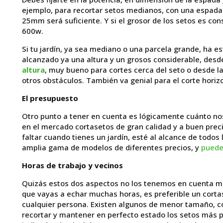
ejemplo, para recortar setos medianos, con una espada
25mm será suficiente. Y si el grosor de los setos es co
600w.
Si tu jardín, ya sea mediano o una parcela grande, ha 
alcanzado ya una altura y un grosos considerable, d
altura
, muy bueno para cortes cerca del seto o desde la
otros obstáculos. También va genial para el corte horizo
El presupuesto
Otro punto a tener en cuenta es lógicamente cuánto nos
en el mercado cortasetos de gran calidad y a buen prec
faltar cuando tienes un jardín, esté al alcance de tod
amplia gama de modelos de diferentes precios, y
puede
Horas de trabajo y vecinos
Quizás estos dos aspectos no los tenemos en cuenta m
que vayas a echar muchas horas, es preferible un cortas
cualquier persona. Existen algunos de menor tamaño, 
recortar y mantener en perfecto estado los setos más 